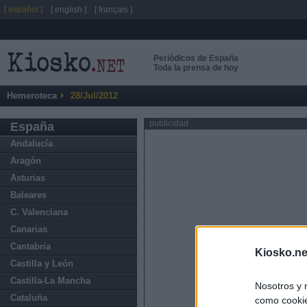
[ español ]
[ english ]
[ français ]
Periódicos de España
Toda la prensa de hoy
Hemeroteca
28/Jul/2012
publicidad
España
Andalucía
Aragón
Asturias
Baleares
C. Valenciana
Canarias
Cantabria
Kiosko.ne
Castilla y León
Castilla-La Mancha
Nosotros y 
Cataluña
como cookie