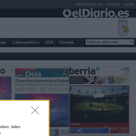
sobre Kiosko.net
contacto
ayuda
opa
Latinoamérica
USA
Canadá
tivo, tales
e