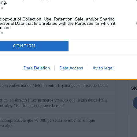
ing.
In
o opt-out of Collection, Use, Retention, Sale, and/or Sharing
ersonal Data that Is Unrelated with the Purposes for which it
lected.
In
CONFIRM
ias
SO
Kio
ntroles a los viajeros procedentes de Italia tras el rechazo de
Data Deletion
Data Access
Aviso legal
los
Nav
del
de la embestida de Meloni contra España por la crisis de Ceuta
SÍ
tica, en directo | Los primeros viajeros que llegan desde Italia
ontroles: “Es ridículo que suceda esto”
incomprensible que 70.000 personas se muevan sin que
ra algo"