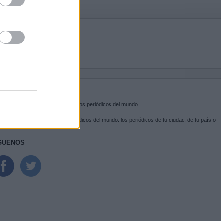
BRE KIOSKO.NET
sko.net
es la puerta de entrada a los periódicos del mundo.
ega por las portadas de los periódicos del mundo: los periódicos de tu ciudad, de tu país o
 otro extremo del mundo.
GUENOS