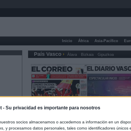
Inicio
África
Asia-Pacífico
Eur
País Vasco
Álava
Bizkaia
Gipuzkoa
t -
Su privacidad es importante para nosotros
nuestros socios almacenamos o accedemos a información en un disposi
s, y procesamos datos personales, tales como identificadores únicos 