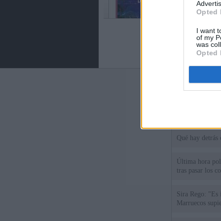
Advertis
Opted 
I want t
of my P
was col
Opted 
Últimas notic
España impone co
Meloni a quitar
Qué hay detrás 
Última hora polí
tras pasar los c
Sira Rego: "Es 
Marruecos supie