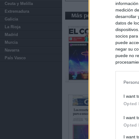
información
Ceuta y Melilla
medición de
Extremadura
Más periódicos de País 
desarrollar
Galicia
datos de loc
La Rioja
dispositivo
Madrid
socios para
puede acced
Murcia
negar su co
Navarra
puede no re
País Vasco
procesamien
preferencia
política de 
Persona
I want t
Opted 
I want t
Opted 
I want 