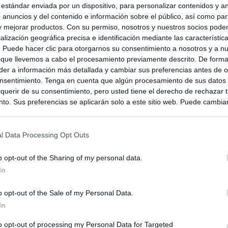
 estándar enviada por un dispositivo, para personalizar contenidos y a
 anuncios y del contenido e información sobre el público, así como pa
Vasco
 y mejorar productos. Con su permiso, nosotros y nuestros socios podem
alización geográfica precisa e identificación mediante las característic
s. Puede hacer clic para otorgarnos su consentimiento a nosotros y a n
 que llevemos a cabo el procesamiento previamente descrito. De forma 
er a información más detallada y cambiar sus preferencias antes de o
nsentimiento. Tenga en cuenta que algún procesamiento de sus datos
querir de su consentimiento, pero usted tiene el derecho de rechazar t
to. Sus preferencias se aplicarán solo a este sitio web. Puede cambia
s en cualquier momento entrando de nuevo en este sitio web o visitan
privacidad.
l Data Processing Opt Outs
o opt-out of the Sharing of my personal data.
In
o opt-out of the Sale of my Personal Data.
In
to opt-out of processing my Personal Data for Targeted