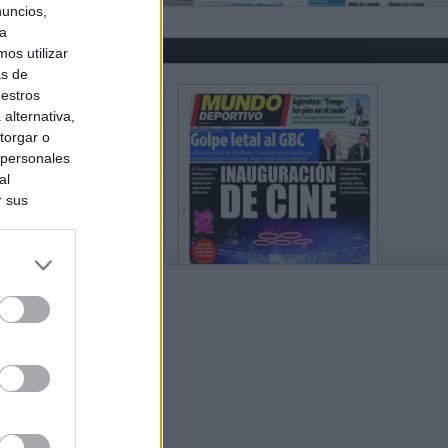
nuncios,
ra
os utilizar
as de
uestros
alternativa,
torgar o
 personales
al
r sus
do nuestra