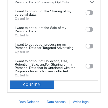
Personal Data Processing Opt Outs
negar su consentimiento. Tenga en cuenta que algún
procesamiento de sus datos personales puede no requerir
I want to opt-out of the Sharing of my
de su consentimiento, pero usted tiene el derecho de
personal data.
rechazar tal procesamiento. Sus preferencias se aplicarán
Opted In
solo a este sitio web. Puede cambiar sus preferencias en
I want to opt-out of the Sale of my
cualquier momento entrando de nuevo en este sitio web o
Personal Data.
visitando nuestra política de privacidad.
Opted In
I want to opt-out of processing my
Personal Data for Targeted Advertising.
Opted In
I want to opt-out of Collection, Use,
Retention, Sale, and/or Sharing of my
Personal Data that Is Unrelated with the
Purposes for which it was collected.
Opted In
CONFIRM
Data Deletion
Data Access
Aviso legal