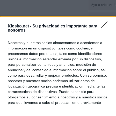
Ayuso reina en l
El juez propone j
la filtración de i
Kiosko.net -
Su privacidad es importante para
jefa" Ayuso
nosotros
"¿Cuál es el plan
Nosotros y nuestros socios almacenamos o accedemos a
WhatsApp, Faceb
información en un dispositivo, tales como cookies, y
un nuevo cruce a
15 de agosto
procesamos datos personales, tales como identificadores
únicos e información estándar enviada por un dispositivo,
para personalizar contenidos y anuncios, medición de
© Kiosko.net
Aviso Legal
Privacidad y Cookies
anuncios y del contenido e información sobre el público, así
como para desarrollar y mejorar productos. Con su permiso,
nosotros y nuestros socios podemos utilizar datos de
localización geográfica precisa e identificación mediante las
características de dispositivos. Puede hacer clic para
otorgarnos su consentimiento a nosotros y a nuestros socios
para que llevemos a cabo el procesamiento previamente
descrito. De forma alternativa, puede acceder a información
más detallada y cambiar sus preferencias antes de otorgar o