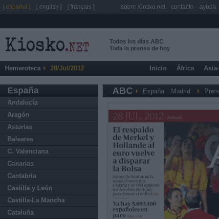
[ español ]
[ english ]
[ français ]
sobre Kiosko.net
contacto
ayuda
Todos los días ABC
Toda la prensa de hoy
Hemeroteca
28/Jul/2012
Inicio
África
Asia
España
ABC
España
Madrid
Pren
Andalucía
Aragón
Asturias
Baleares
C. Valenciana
Canarias
Cantabria
Castilla y León
Castilla-La Mancha
Cataluña