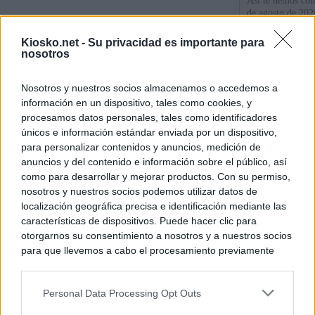
Así te hemos cont
de agosto de 202
Kiosko.net -
Su privacidad es importante para
Sánchez se plant
nosotros
con Italia tras c
Nosotros y nuestros socios almacenamos o accedemos a
Los viajeros atra
información en un dispositivo, tales como cookies, y
Italia: “Es ridíc
procesamos datos personales, tales como identificadores
únicos e información estándar enviada por un dispositivo,
para personalizar contenidos y anuncios, medición de
© Kiosko.net
Aviso Legal
Privacidad y Cookies
anuncios y del contenido e información sobre el público, así
como para desarrollar y mejorar productos. Con su permiso,
nosotros y nuestros socios podemos utilizar datos de
localización geográfica precisa e identificación mediante las
características de dispositivos. Puede hacer clic para
otorgarnos su consentimiento a nosotros y a nuestros socios
para que llevemos a cabo el procesamiento previamente
descrito. De forma alternativa, puede acceder a información
más detallada y cambiar sus preferencias antes de otorgar o
Personal Data Processing Opt Outs
negar su consentimiento. Tenga en cuenta que algún
procesamiento de sus datos personales puede no requerir