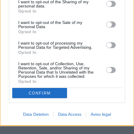
I want to opt-out of the Sharing of my
de su consentimiento, pero usted tiene el derecho de
personal data.
rechazar tal procesamiento. Sus preferencias se aplicarán
Opted In
solo a este sitio web. Puede cambiar sus preferencias en
I want to opt-out of the Sale of my
cualquier momento entrando de nuevo en este sitio web o
Personal Data.
visitando nuestra política de privacidad.
Opted In
I want to opt-out of processing my
Personal Data for Targeted Advertising.
Opted In
I want to opt-out of Collection, Use,
Retention, Sale, and/or Sharing of my
Personal Data that Is Unrelated with the
Purposes for which it was collected.
Opted In
CONFIRM
Data Deletion
Data Access
Aviso legal