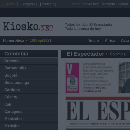
[ español ]
[ english ]
[ français ]
sobre Kiosko.net
contacto
ayuda
Todos los días El Espectador
Toda la prensa de hoy
Hemeroteca
10/Sep/2021
Inicio
África
Asia
Colombia
El Espectador
Colombia
Armenia
Barranquilla
Bogotá
Bucaramanga
Córdoba
Cúcuta
Cali
Cartagena
Manizales
Medellín