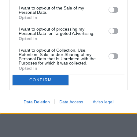
solo a este sitio web. Puede cambiar sus preferencias en
I want to opt-out of the Sale of my
cualquier momento entrando de nuevo en este sitio web o
Personal Data.
visitando nuestra política de privacidad.
Opted In
I want to opt-out of processing my
Personal Data for Targeted Advertising.
Opted In
I want to opt-out of Collection, Use,
Retention, Sale, and/or Sharing of my
Personal Data that Is Unrelated with the
Purposes for which it was collected.
Opted In
CONFIRM
Data Deletion
Data Access
Aviso legal