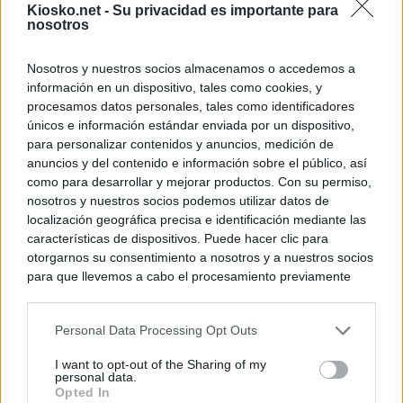
Kiosko.net -
Su privacidad es importante para
nosotros
Nosotros y nuestros socios almacenamos o accedemos a
información en un dispositivo, tales como cookies, y
procesamos datos personales, tales como identificadores
únicos e información estándar enviada por un dispositivo,
para personalizar contenidos y anuncios, medición de
anuncios y del contenido e información sobre el público, así
como para desarrollar y mejorar productos. Con su permiso,
nosotros y nuestros socios podemos utilizar datos de
localización geográfica precisa e identificación mediante las
características de dispositivos. Puede hacer clic para
otorgarnos su consentimiento a nosotros y a nuestros socios
para que llevemos a cabo el procesamiento previamente
descrito. De forma alternativa, puede acceder a información
más detallada y cambiar sus preferencias antes de otorgar o
Personal Data Processing Opt Outs
negar su consentimiento. Tenga en cuenta que algún
procesamiento de sus datos personales puede no requerir
I want to opt-out of the Sharing of my
de su consentimiento, pero usted tiene el derecho de
personal data.
rechazar tal procesamiento. Sus preferencias se aplicarán
Opted In