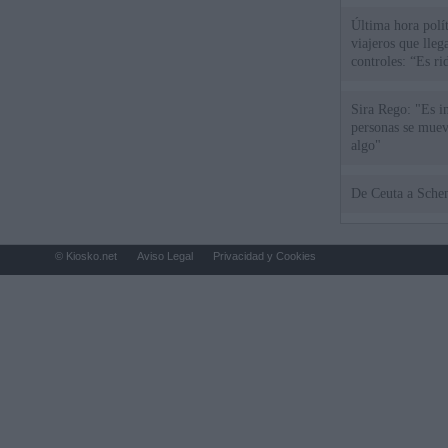
Última hora polít
viajeros que llega
controles: “Es ri
Sira Rego: "Es i
personas se muev
algo"
De Ceu
© Kiosko.net
Aviso Legal
Privacidad y Cookies