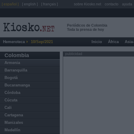
[ español ]
[ english ]
[ français ]
sobre Kiosko.net
contacto
ayuda
Periódicos de Colombia
Toda la prensa de hoy
Hemeroteca
10/Sep/2021
Inicio
África
Asia
publicidad
Colombia
Armenia
Barranquilla
Bogotá
Bucaramanga
Córdoba
Cúcuta
Cali
Cartagena
Manizales
Medellín