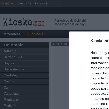
[ español ]
[ english ]
[ français ]
Periódicos de Colombia
Toda la prensa de hoy
Hemeroteca
10/Sep/2021
Kiosko.ne
publicidad
Colombia
Armenia
Nosotros y 
Barranquilla
como cookie
información
Bogotá
medición de
Bucaramanga
desarrollar
Córdoba
datos de loc
Cúcuta
dispositivo
Cali
socios para
puede acced
Cartagena
negar su co
Manizales
puede no re
Medellín
procesamien