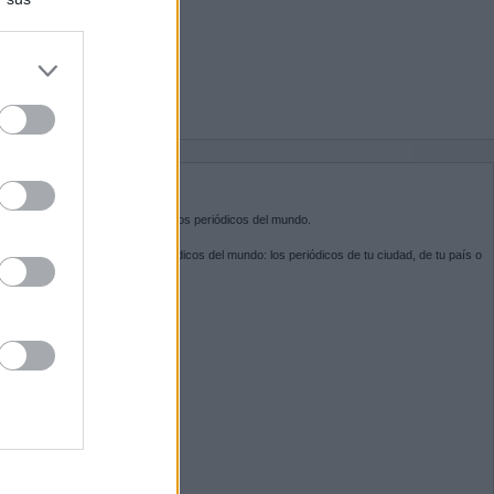
do nuestra
BRE KIOSKO.NET
sko.net
es la puerta de entrada a los periódicos del mundo.
ega por las portadas de los periódicos del mundo: los periódicos de tu ciudad, de tu país o
 otro extremo del mundo.
GUENOS