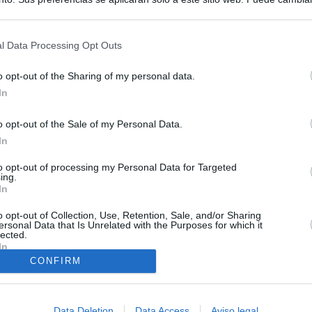
s en cualquier momento entrando de nuevo en este sitio web o visitan
privacidad.
l Data Processing Opt Outs
o opt-out of the Sharing of my personal data.
In
ias
SO
o opt-out of the Sale of my Personal Data.
Kio
 entre los viajeros procedentes de Italia por los nuevos
In
 lo esperábamos peor"
Nav
to opt-out of processing my Personal Data for Targeted
del
ing.
tica, en directo | Interior reitera que los controles a viajeros
In
SÍ
alia son aleatorios y no sistemáticos
o opt-out of Collection, Use, Retention, Sale, and/or Sharing
ersonal Data that Is Unrelated with the Purposes for which it
turistas y unos 60.000 italianos residentes en Canarias tendrán
lected.
ol fronterizo
In
CONFIRM
ntroles a los viajeros procedentes de Italia tras el rechazo de
los
Data Deletion
Data Access
Aviso legal