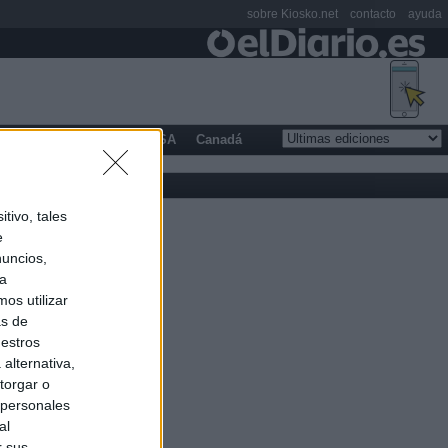
sobre Kiosko.net
contacto
ayuda
opa
Latinoamérica
USA
Canadá
tivo, tales
e
nuncios,
ra
os utilizar
as de
uestros
alternativa,
torgar o
 personales
al
r sus