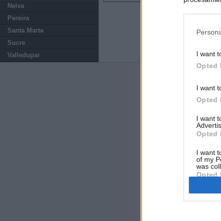
Neiva
preferencia
Pereira
política de 
Santa Marta
Persona
Sucre
I want t
Valledupar
Opted 
Últimas notic
I want t
Sorpresa y dudas
Opted 
controles: "Nos
I want 
Advertis
Última hora polí
Opted 
procedente de It
I want t
of my P
Más de 800.000 
was col
que pasar contr
Opted 
España impone co
Meloni a quitar