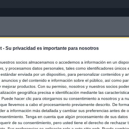
Inicio
África
Asia-Pacífico
Eur
t -
Su privacidad es importante para nosotros
Cúcuta
nuestros socios almacenamos o accedemos a información en un disposi
s, y procesamos datos personales, tales como identificadores únicos 
 estándar enviada por un dispositivo, para personalizar contenidos y a
 anuncios y del contenido e información sobre el público, así como pa
 y mejorar productos. Con su permiso, nosotros y nuestros socios podem
alización geográfica precisa e identificación mediante las característic
s. Puede hacer clic para otorgarnos su consentimiento a nosotros y a n
 que llevemos a cabo el procesamiento previamente descrito. De forma 
er a información más detallada y cambiar sus preferencias antes de o
nsentimiento. Tenga en cuenta que algún procesamiento de sus datos
querir de su consentimiento, pero usted tiene el derecho de rechazar t
to. Sus preferencias se aplicarán solo a este sitio web. Puede cambia