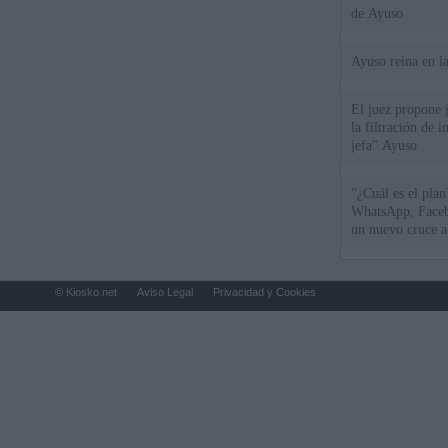
de Ayuso
Ayuso reina en l
El juez propone j
la filtración de i
jefa" Ayuso
"¿Cuál es el plan
WhatsApp, Faceb
un nuevo cruce a
15 de agosto
© Kiosko.net
Aviso Legal
Privacidad y Cookies