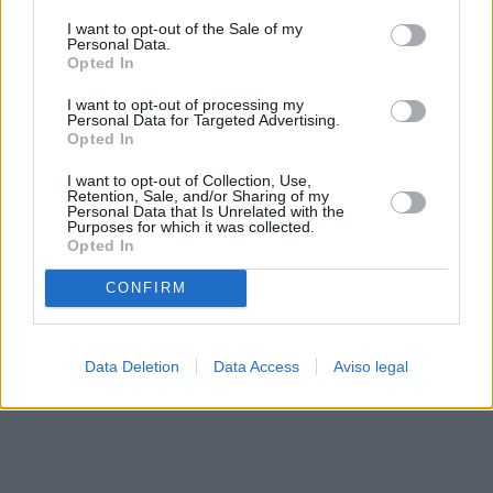
solo a este sitio web. Puede cambiar sus preferencias en
I want to opt-out of the Sale of my
cualquier momento entrando de nuevo en este sitio web o
Personal Data.
visitando nuestra política de privacidad.
Opted In
I want to opt-out of processing my
Personal Data for Targeted Advertising.
Opted In
I want to opt-out of Collection, Use,
Retention, Sale, and/or Sharing of my
Personal Data that Is Unrelated with the
Purposes for which it was collected.
Opted In
CONFIRM
Data Deletion
Data Access
Aviso legal