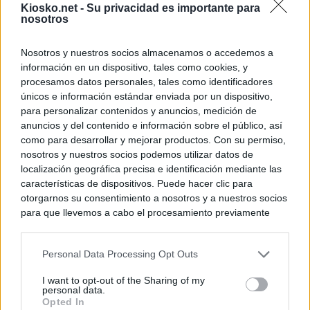
Kiosko.net -
Su privacidad es importante para
nosotros
Nosotros y nuestros socios almacenamos o accedemos a
información en un dispositivo, tales como cookies, y
procesamos datos personales, tales como identificadores
únicos e información estándar enviada por un dispositivo,
para personalizar contenidos y anuncios, medición de
anuncios y del contenido e información sobre el público, así
como para desarrollar y mejorar productos. Con su permiso,
nosotros y nuestros socios podemos utilizar datos de
localización geográfica precisa e identificación mediante las
características de dispositivos. Puede hacer clic para
otorgarnos su consentimiento a nosotros y a nuestros socios
para que llevemos a cabo el procesamiento previamente
descrito. De forma alternativa, puede acceder a información
más detallada y cambiar sus preferencias antes de otorgar o
Personal Data Processing Opt Outs
negar su consentimiento. Tenga en cuenta que algún
procesamiento de sus datos personales puede no requerir
I want to opt-out of the Sharing of my
de su consentimiento, pero usted tiene el derecho de
personal data.
rechazar tal procesamiento. Sus preferencias se aplicarán
Opted In