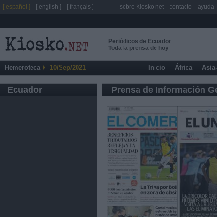
[ español ]
[ english ]
[ français ]
sobre Kiosko.net
contacto
ayuda
Periódicos de Ecuador
Toda la prensa de hoy
Hemeroteca
10/Sep/2021
Inicio
África
Asia
Ecuador
Prensa de Información G