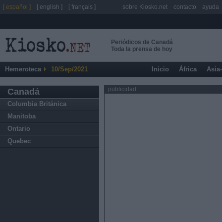
[ español ]
[ english ]
[ français ]
sobre Kiosko.net
contacto
ayuda
Periódicos de Canadá
Toda la prensa de hoy
Hemeroteca
10/Sep/2021
Inicio
África
Asia
publicidad
Canadá
Columbia Británica
Manitoba
Ontario
Quebec