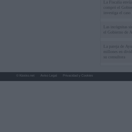
La Fiscalía envía
compró el Gobie
investiga el caso
Las incógnitas s
el Gobierno de 
La pareja de Ayu
millones en divi
su consultora
© Kiosko.net
Aviso Legal
Privacidad y Cookies