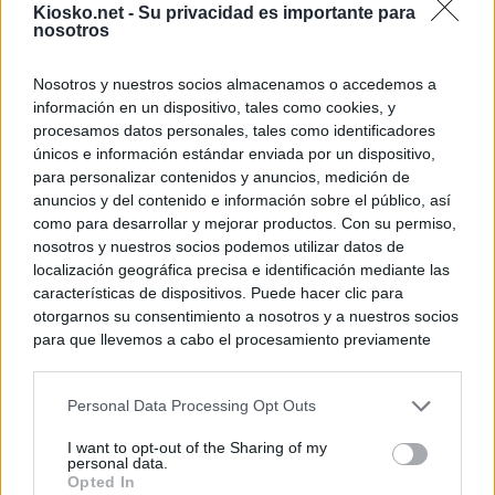
Kiosko.net -
Su privacidad es importante para
nosotros
Nosotros y nuestros socios almacenamos o accedemos a
información en un dispositivo, tales como cookies, y
procesamos datos personales, tales como identificadores
únicos e información estándar enviada por un dispositivo,
para personalizar contenidos y anuncios, medición de
anuncios y del contenido e información sobre el público, así
como para desarrollar y mejorar productos. Con su permiso,
nosotros y nuestros socios podemos utilizar datos de
localización geográfica precisa e identificación mediante las
características de dispositivos. Puede hacer clic para
otorgarnos su consentimiento a nosotros y a nuestros socios
para que llevemos a cabo el procesamiento previamente
descrito. De forma alternativa, puede acceder a información
más detallada y cambiar sus preferencias antes de otorgar o
Personal Data Processing Opt Outs
negar su consentimiento. Tenga en cuenta que algún
procesamiento de sus datos personales puede no requerir
I want to opt-out of the Sharing of my
de su consentimiento, pero usted tiene el derecho de
personal data.
rechazar tal procesamiento. Sus preferencias se aplicarán
Opted In