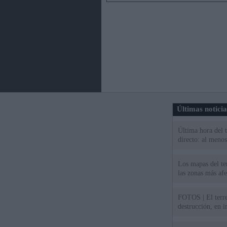
Últimas notici
Última hora del 
directo: al meno
Los mapas del te
las zonas más af
FOTOS | El terr
destrucción, en 