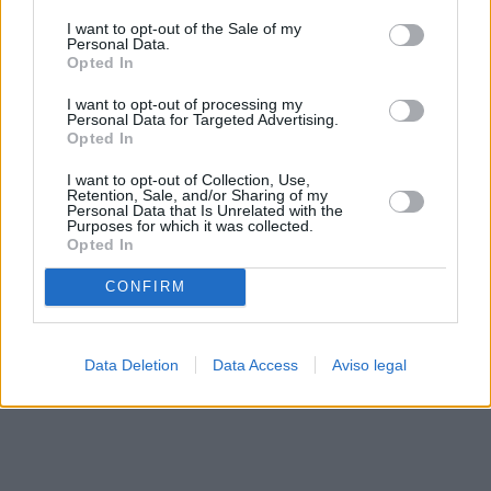
solo a este sitio web. Puede cambiar sus preferencias en
I want to opt-out of the Sale of my
cualquier momento entrando de nuevo en este sitio web o
Personal Data.
visitando nuestra política de privacidad.
Opted In
I want to opt-out of processing my
Personal Data for Targeted Advertising.
Opted In
I want to opt-out of Collection, Use,
Retention, Sale, and/or Sharing of my
Personal Data that Is Unrelated with the
Purposes for which it was collected.
Opted In
CONFIRM
Data Deletion
Data Access
Aviso legal