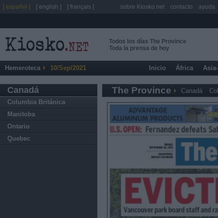
[ español ]
[ english ]
[ français ]
sobre Kiosko.net
contacto
ayuda
Todos los días The Province
Toda la prensa de hoy
Hemeroteca
10/Sep/2021
Inicio
África
Asia
Canadá
The Province
Canadá
Co
Columbia Británica
Manitoba
Ontario
Quebec