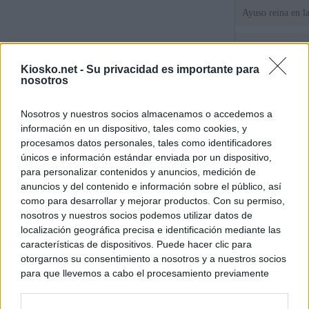
Ayuso reina en l
El juez propone j
la filtración de i
Kiosko.net -
Su privacidad es importante para
jefa" Ayuso
nosotros
"¿Cuál es el plan
Nosotros y nuestros socios almacenamos o accedemos a
WhatsApp, Faceb
información en un dispositivo, tales como cookies, y
un nuevo cruce a
15 de agosto
procesamos datos personales, tales como identificadores
únicos e información estándar enviada por un dispositivo,
para personalizar contenidos y anuncios, medición de
© Kiosko.net
Aviso Legal
Privacidad y Cookies
anuncios y del contenido e información sobre el público, así
como para desarrollar y mejorar productos. Con su permiso,
nosotros y nuestros socios podemos utilizar datos de
localización geográfica precisa e identificación mediante las
características de dispositivos. Puede hacer clic para
otorgarnos su consentimiento a nosotros y a nuestros socios
para que llevemos a cabo el procesamiento previamente
descrito. De forma alternativa, puede acceder a información
más detallada y cambiar sus preferencias antes de otorgar o