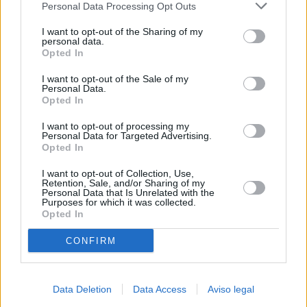
Personal Data Processing Opt Outs
negar su consentimiento. Tenga en cuenta que algún
procesamiento de sus datos personales puede no requerir
I want to opt-out of the Sharing of my
de su consentimiento, pero usted tiene el derecho de
personal data.
rechazar tal procesamiento. Sus preferencias se aplicarán
Opted In
solo a este sitio web. Puede cambiar sus preferencias en
I want to opt-out of the Sale of my
cualquier momento entrando de nuevo en este sitio web o
Personal Data.
visitando nuestra política de privacidad.
Opted In
I want to opt-out of processing my
Personal Data for Targeted Advertising.
Opted In
I want to opt-out of Collection, Use,
Retention, Sale, and/or Sharing of my
Personal Data that Is Unrelated with the
Purposes for which it was collected.
Opted In
CONFIRM
Data Deletion
Data Access
Aviso legal