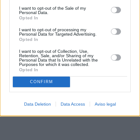
solo a este sitio web. Puede cambiar sus preferencias en
I want to opt-out of the Sale of my
cualquier momento entrando de nuevo en este sitio web o
Personal Data.
visitando nuestra política de privacidad.
Opted In
I want to opt-out of processing my
Personal Data for Targeted Advertising.
Opted In
I want to opt-out of Collection, Use,
Retention, Sale, and/or Sharing of my
Personal Data that Is Unrelated with the
Purposes for which it was collected.
Opted In
CONFIRM
Data Deletion
Data Access
Aviso legal