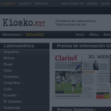
[ español ]
[ english ]
[ français ]
sobre Kiosko.net
contacto
ayuda
Periódicos de Latinoamérica
Toda la prensa de hoy
Hemeroteca
10/Sep/2021
Inicio
África
Asia
Latinoamérica
Prensa de Información G
Argentina
Bolivia
Brasil
Chile
Colombia
Costa Rica
Cuba
Ecuador
El Salvador
Guatemala
Prensa Deportiva