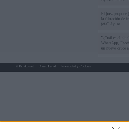
El juez propone j
la filtración de i
jefa" Ayuso
"¿Cuál es el plan
WhatsApp, Faceb
un nuevo cruce a
15 de agosto
© Kiosko.net
Aviso Legal
Privacidad y Cookies