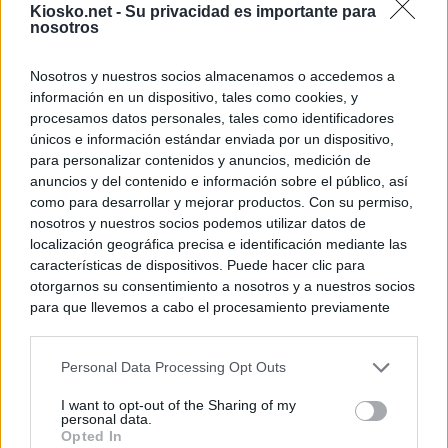
Kiosko.net -
Su privacidad es importante para
nosotros
Nosotros y nuestros socios almacenamos o accedemos a
información en un dispositivo, tales como cookies, y
procesamos datos personales, tales como identificadores
únicos e información estándar enviada por un dispositivo,
para personalizar contenidos y anuncios, medición de
anuncios y del contenido e información sobre el público, así
como para desarrollar y mejorar productos. Con su permiso,
nosotros y nuestros socios podemos utilizar datos de
localización geográfica precisa e identificación mediante las
características de dispositivos. Puede hacer clic para
otorgarnos su consentimiento a nosotros y a nuestros socios
para que llevemos a cabo el procesamiento previamente
descrito. De forma alternativa, puede acceder a información
más detallada y cambiar sus preferencias antes de otorgar o
Personal Data Processing Opt Outs
negar su consentimiento. Tenga en cuenta que algún
procesamiento de sus datos personales puede no requerir
I want to opt-out of the Sharing of my
de su consentimiento, pero usted tiene el derecho de
personal data.
rechazar tal procesamiento. Sus preferencias se aplicarán
Opted In