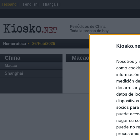
[ español ]
[ english ]
[ français ]
Periódicos de China
Toda la prensa de hoy
Hemeroteca
26/Feb/2026
Kiosko.ne
China
Macao
Nosotros y 
Macao
como cookie
Shanghai
información
medición de
desarrollar
datos de loc
dispositivo
Últimas notic
socios para
puede acced
El Gobierno de 
negar su co
Chamberí a ayud
puede no re
procesamien
Ayuso contra Ay