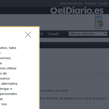
sobre Kiosko.net
contacto
ayuda
opa
Latinoamérica
USA
Canadá
tivo, tales
e
nuncios,
ra
os utilizar
as de
uestros
BRE KIOSKO.NET
alternativa,
torgar o
sko.net
es la puerta de entrada a los periódicos del mundo.
 personales
ega por las portadas de los periódicos del mundo: los periódicos de tu ciudad, de tu país o
al
 otro extremo del mundo.
r sus