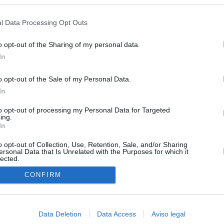
s en cualquier momento entrando de nuevo en este sitio web o visitan
SÍ
Madrid en una semana
privacidad.
l Data Processing Opt Outs
tico: de los honorarios de la inmobiliaria a la estimación de venta
e Ayuso
o opt-out of the Sharing of my personal data.
In
ica del ático de lujo solo ha comprado dos inmuebles en los
ios aunque Ayuso dice que realiza compraventas "todo el año"
o opt-out of the Sale of my Personal Data.
In
rar" Vox y qué no de las unidades de violencia de género que
en el Gobierno andaluz
to opt-out of processing my Personal Data for Targeted
ing.
In
res migrantes siguen por las calles del Príncipe sin acogida:
o a la intemperie"
o opt-out of Collection, Use, Retention, Sale, and/or Sharing
ersonal Data that Is Unrelated with the Purposes for which it
lected.
In
CONFIRM
Data Deletion
Data Access
Aviso legal