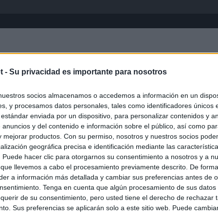
Inicio
África
Asia-Pacífico
Eur
t -
Su privacidad es importante para nosotros
nuestros socios almacenamos o accedemos a información en un disposi
s, y procesamos datos personales, tales como identificadores únicos 
 estándar enviada por un dispositivo, para personalizar contenidos y a
 anuncios y del contenido e información sobre el público, así como pa
 y mejorar productos. Con su permiso, nosotros y nuestros socios podem
alización geográfica precisa e identificación mediante las característic
s. Puede hacer clic para otorgarnos su consentimiento a nosotros y a n
ias
SO
 que llevemos a cabo el procesamiento previamente descrito. De forma 
er a información más detallada y cambiar sus preferencias antes de o
Kio
Ayuso no puede destinar directamente la venta del ático de
nsentimiento. Tenga en cuenta que algún procesamiento de sus datos
as por los incendios
Nav
querir de su consentimiento, pero usted tiene el derecho de rechazar t
del
to. Sus preferencias se aplicarán solo a este sitio web. Puede cambia
uso: cómo ha cambiado su discurso sobre el ático de la