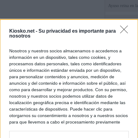
Ayuso reina en l
El juez propone j
la filtración de i
Kiosko.net -
Su privacidad es importante para
jefa" Ayuso
nosotros
"¿Cuál es el plan
Nosotros y nuestros socios almacenamos o accedemos a
WhatsApp, Faceb
información en un dispositivo, tales como cookies, y
un nuevo cruce a
15 de agosto
procesamos datos personales, tales como identificadores
únicos e información estándar enviada por un dispositivo,
para personalizar contenidos y anuncios, medición de
© Kiosko.net
Aviso Legal
Privacidad y Cookies
anuncios y del contenido e información sobre el público, así
como para desarrollar y mejorar productos. Con su permiso,
nosotros y nuestros socios podemos utilizar datos de
localización geográfica precisa e identificación mediante las
características de dispositivos. Puede hacer clic para
otorgarnos su consentimiento a nosotros y a nuestros socios
para que llevemos a cabo el procesamiento previamente
descrito. De forma alternativa, puede acceder a información
más detallada y cambiar sus preferencias antes de otorgar o