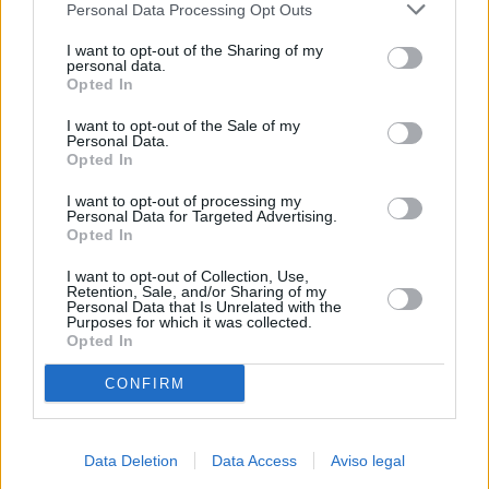
Personal Data Processing Opt Outs
negar su consentimiento. Tenga en cuenta que algún
procesamiento de sus datos personales puede no requerir
I want to opt-out of the Sharing of my
de su consentimiento, pero usted tiene el derecho de
personal data.
rechazar tal procesamiento. Sus preferencias se aplicarán
Opted In
solo a este sitio web. Puede cambiar sus preferencias en
I want to opt-out of the Sale of my
cualquier momento entrando de nuevo en este sitio web o
Personal Data.
visitando nuestra política de privacidad.
Opted In
I want to opt-out of processing my
Personal Data for Targeted Advertising.
Opted In
I want to opt-out of Collection, Use,
Retention, Sale, and/or Sharing of my
Personal Data that Is Unrelated with the
Purposes for which it was collected.
Opted In
CONFIRM
Data Deletion
Data Access
Aviso legal