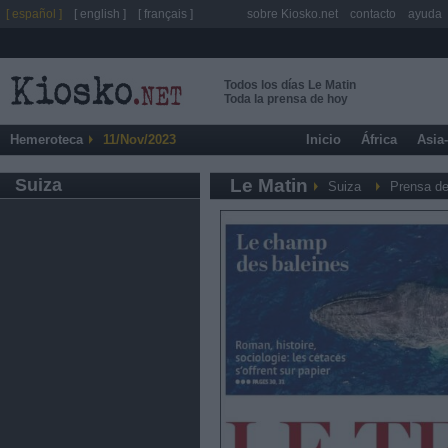
[ español ]
[ english ]
[ français ]
sobre Kiosko.net
contacto
ayuda
Todos los días Le Matin
Toda la prensa de hoy
Hemeroteca
11/Nov/2023
Inicio
África
Asia
Suiza
Le Matin
Suiza
Prensa de