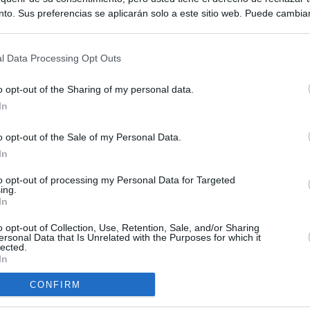
to. Sus preferencias se aplicarán solo a este sitio web. Puede cambia
s en cualquier momento entrando de nuevo en este sitio web o visitan
privacidad.
l Data Processing Opt Outs
o opt-out of the Sharing of my personal data.
In
o opt-out of the Sale of my Personal Data.
ias
In
SO
Kio
 que Ayuso señaló por la compra del ático: "Lo que no se dice es
to opt-out of processing my Personal Data for Targeted
ing.
ene residencia oficial para la presidenta"
Nav
In
del
Ayuso no puede destinar directamente la venta del ático de
o opt-out of Collection, Use, Retention, Sale, and/or Sharing
SÍ
as por los incendios
ersonal Data that Is Unrelated with the Purposes for which it
lected.
In
tico: de los honorarios de la inmobiliaria a la estimación de venta
e Ayuso
CONFIRM