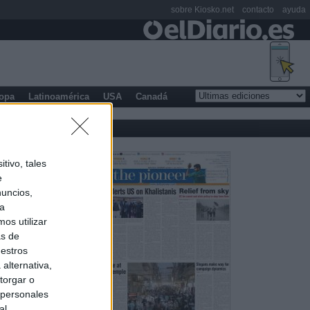
sobre Kiosko.net
contacto
ayuda
opa
Latinoamérica
USA
Canadá
tivo, tales
e
nuncios,
ra
os utilizar
as de
uestros
alternativa,
torgar o
 personales
al