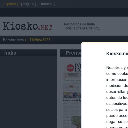
[ español ]
[ english ]
[ français ]
Periódicos de India
Toda la prensa de hoy
Hemeroteca
11/Nov/2023
India
Prensa de Información G
Kiosko.ne
Nosotros y 
como cookie
información
medición de
desarrollar
datos de loc
dispositivo
socios para
puede acced
negar su co
puede no re