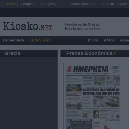
[ español ]
[ english ]
[ français ]
sobre Kiosko.net
contacto
ayuda
Periódicos de Grecia
Toda la prensa de hoy
Hemeroteca
11/Nov/2023
Inicio
África
Asia
Grecia
Prensa Económica