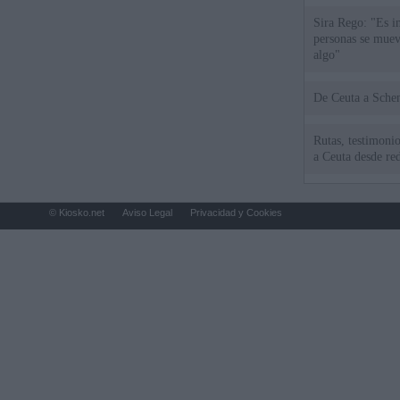
Sira Rego: "Es i
personas se muev
algo"
De Ceu
Rutas, testimonio
a Ceuta desde red
© Kiosko.net
Aviso Legal
Privacidad y Cookies