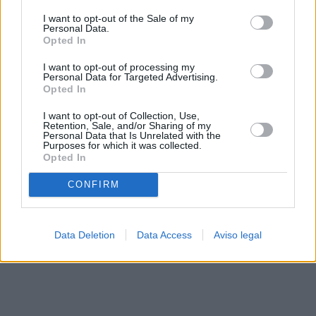
solo a este sitio web. Puede cambiar sus preferencias en
I want to opt-out of the Sale of my
cualquier momento entrando de nuevo en este sitio web o
Personal Data.
visitando nuestra política de privacidad.
Opted In
I want to opt-out of processing my
Personal Data for Targeted Advertising.
Opted In
I want to opt-out of Collection, Use,
Retention, Sale, and/or Sharing of my
Personal Data that Is Unrelated with the
Purposes for which it was collected.
Opted In
CONFIRM
Data Deletion
Data Access
Aviso legal