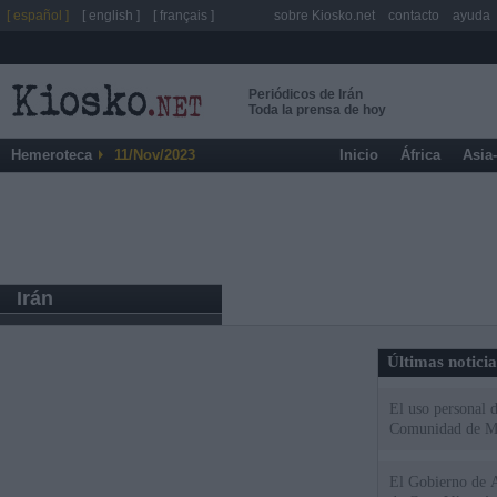
[ español ]
[ english ]
[ français ]
sobre Kiosko.net
contacto
ayuda
Periódicos de Irán
Toda la prensa de hoy
Hemeroteca
11/Nov/2023
Inicio
África
Asia
Irán
Últimas notici
El uso personal d
Comunidad de M
El Gobierno de A