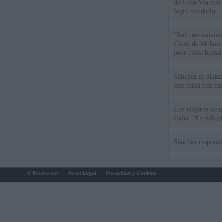
de Gran Vía más
logró venderlo
"Solo necesitamo
Ceuta de Mohamed
peor crisis huma
Sánchez se plant
con Italia tras c
Los viajeros atra
Italia: “Es ridíc
Sánchez responde
© Kiosko.net
Aviso Legal
Privacidad y Cookies