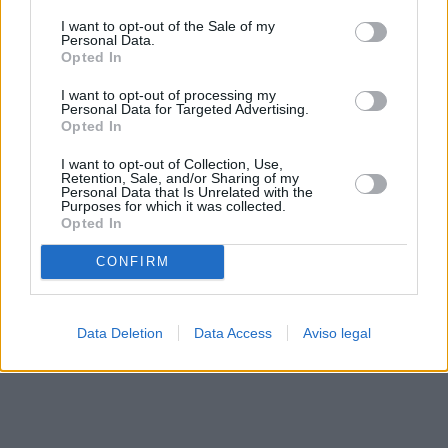
solo a este sitio web. Puede cambiar sus preferencias en
I want to opt-out of the Sale of my
cualquier momento entrando de nuevo en este sitio web o
Personal Data.
visitando nuestra política de privacidad.
Opted In
I want to opt-out of processing my
Personal Data for Targeted Advertising.
Opted In
I want to opt-out of Collection, Use,
Retention, Sale, and/or Sharing of my
Personal Data that Is Unrelated with the
Purposes for which it was collected.
Opted In
CONFIRM
Data Deletion
Data Access
Aviso legal