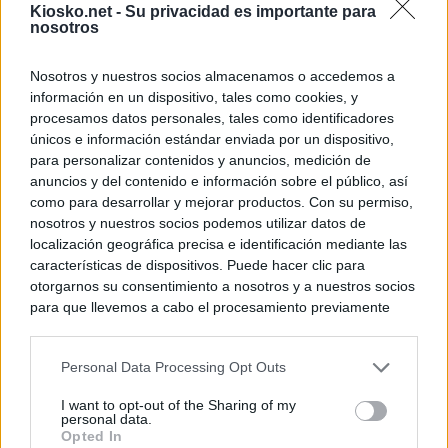
Kiosko.net -
Su privacidad es importante para
nosotros
Nosotros y nuestros socios almacenamos o accedemos a
información en un dispositivo, tales como cookies, y
procesamos datos personales, tales como identificadores
únicos e información estándar enviada por un dispositivo,
para personalizar contenidos y anuncios, medición de
anuncios y del contenido e información sobre el público, así
como para desarrollar y mejorar productos. Con su permiso,
nosotros y nuestros socios podemos utilizar datos de
localización geográfica precisa e identificación mediante las
características de dispositivos. Puede hacer clic para
otorgarnos su consentimiento a nosotros y a nuestros socios
para que llevemos a cabo el procesamiento previamente
descrito. De forma alternativa, puede acceder a información
más detallada y cambiar sus preferencias antes de otorgar o
Personal Data Processing Opt Outs
negar su consentimiento. Tenga en cuenta que algún
procesamiento de sus datos personales puede no requerir
I want to opt-out of the Sharing of my
de su consentimiento, pero usted tiene el derecho de
personal data.
rechazar tal procesamiento. Sus preferencias se aplicarán
Opted In