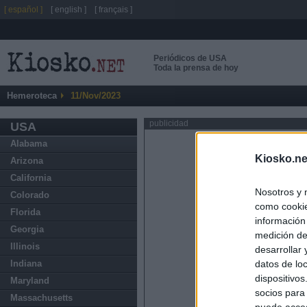
[ español ]
[ english ]
[ français ]
Periódicos de USA
Toda la prensa de hoy
Hemeroteca
11/Nov/2023
publicidad
USA
Alabama
Kiosko.ne
Arizona
California
Nosotros y 
Colorado
como cookie
Florida
información
Georgia
medición de
Illinois
desarrollar
datos de loc
Indiana
dispositivo
Maryland
socios para
Massachusetts
puede acced