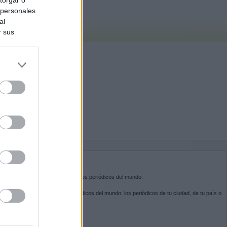
 personales
al
r sus
do nuestra
BRE KIOSKO.NET
sko.net
es la puerta de entrada a los periódicos del mundo.
ega por las portadas de los periódicos del mundo: los periódicos de tu ciudad, de tu país o
 otro extremo del mundo.
GUENOS