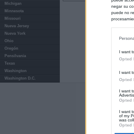
Michigan
negar su co
Minnesota
puede no re
Missouri
procesamien
preferencia
Nueva Jersey
política de 
Nueva York
Persona
Ohio
Oregón
I want t
Pensilvania
Opted 
Texas
Washington
I want t
Washington D.C.
Opted 
I want 
Últimas notic
Advertis
Opted 
El consejero al
que Madrid no ti
I want t
of my P
was col
Opted 
El Gobierno de 
Chamberí a ayud