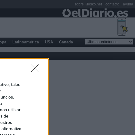
sobre Kiosko.net
contacto
ayuda
opa
Latinoamérica
USA
Canadá
tivo, tales
e
nuncios,
ra
os utilizar
as de
uestros
alternativa,
torgar o