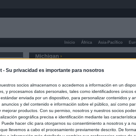
Inicio
África
Asia-Pacífico
Eur
Michigan
t -
Su privacidad es importante para nosotros
nuestros socios almacenamos o accedemos a información en un disposi
s, y procesamos datos personales, tales como identificadores únicos 
 estándar enviada por un dispositivo, para personalizar contenidos y a
 anuncios y del contenido e información sobre el público, así como pa
 y mejorar productos. Con su permiso, nosotros y nuestros socios podem
alización geográfica precisa e identificación mediante las característic
s. Puede hacer clic para otorgarnos su consentimiento a nosotros y a n
 que llevemos a cabo el procesamiento previamente descrito. De forma 
er a información más detallada y cambiar sus preferencias antes de o