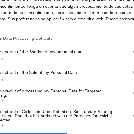
nsentimiento. Tenga en cuenta que algún procesamiento de sus datos
querir de su consentimiento, pero usted tiene el derecho de rechazar t
to. Sus preferencias se aplicarán solo a este sitio web. Puede cambia
s en cualquier momento entrando de nuevo en este sitio web o visitan
privacidad.
l Data Processing Opt Outs
o opt-out of the Sharing of my personal data.
In
o opt-out of the Sale of my Personal Data.
In
to opt-out of processing my Personal Data for Targeted
ias
SO
ing.
In
Kio
 que Ayuso señaló por la compra del ático: "Lo que no se dice es
ene residencia oficial para la presidenta"
o opt-out of Collection, Use, Retention, Sale, and/or Sharing
Nav
ersonal Data that Is Unrelated with the Purposes for which it
del
lected.
In
Ayuso no puede destinar directamente la venta del ático de
SÍ
as por los incendios