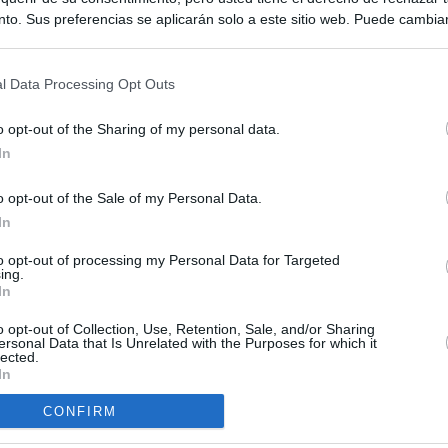
to. Sus preferencias se aplicarán solo a este sitio web. Puede cambia
s en cualquier momento entrando de nuevo en este sitio web o visitan
privacidad.
l Data Processing Opt Outs
o opt-out of the Sharing of my personal data.
In
o opt-out of the Sale of my Personal Data.
ias
In
SO
Kio
 que Ayuso señaló por la compra del ático: "Lo que no se dice es
to opt-out of processing my Personal Data for Targeted
ing.
ene residencia oficial para la presidenta"
Nav
In
del
Ayuso no puede destinar directamente la venta del ático de
o opt-out of Collection, Use, Retention, Sale, and/or Sharing
SÍ
as por los incendios
ersonal Data that Is Unrelated with the Purposes for which it
lected.
In
tico: de los honorarios de la inmobiliaria a la estimación de venta
e Ayuso
CONFIRM