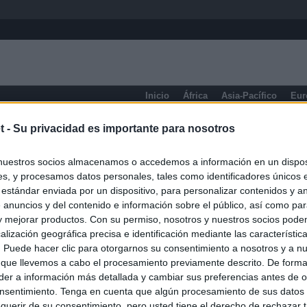
Inicio
África
Asia-Pacífico
Eur
eneral
t -
Su privacidad es importante para nosotros
nuestros socios almacenamos o accedemos a información en un disposi
s, y procesamos datos personales, tales como identificadores únicos 
 estándar enviada por un dispositivo, para personalizar contenidos y a
 anuncios y del contenido e información sobre el público, así como pa
 y mejorar productos. Con su permiso, nosotros y nuestros socios podem
alización geográfica precisa e identificación mediante las característic
s. Puede hacer clic para otorgarnos su consentimiento a nosotros y a n
 que llevemos a cabo el procesamiento previamente descrito. De forma 
er a información más detallada y cambiar sus preferencias antes de o
nsentimiento. Tenga en cuenta que algún procesamiento de sus datos
querir de su consentimiento, pero usted tiene el derecho de rechazar t