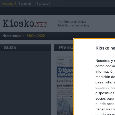
[ español ]
[ english ]
[ français ]
Periódicos de Suiza
Toda la prensa de hoy
Hemeroteca
24/Oct/2020
Suiza
Prensa de Información G
Kiosko.ne
Nosotros y 
como cookie
información
medición de
desarrollar
datos de loc
dispositivo
socios para
puede acced
negar su co
puede no re