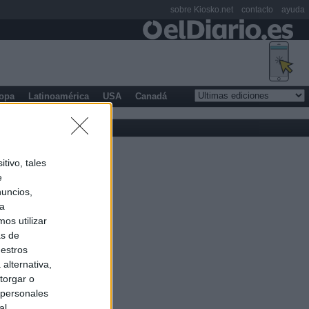
sobre Kiosko.net
contacto
ayuda
opa
Latinoamérica
USA
Canadá
tivo, tales
e
nuncios,
ra
os utilizar
as de
uestros
alternativa,
torgar o
 personales
al