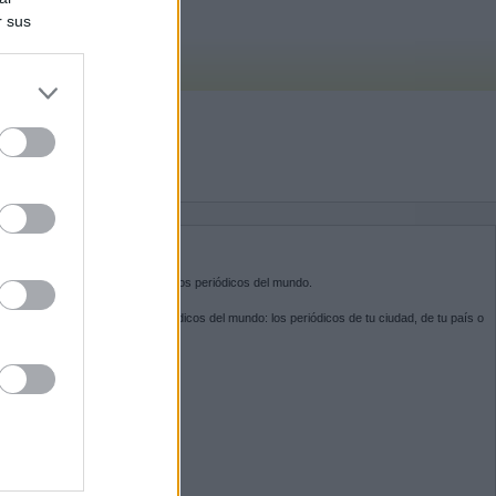
r sus
do nuestra
BRE KIOSKO.NET
sko.net
es la puerta de entrada a los periódicos del mundo.
ega por las portadas de los periódicos del mundo: los periódicos de tu ciudad, de tu país o
 otro extremo del mundo.
GUENOS