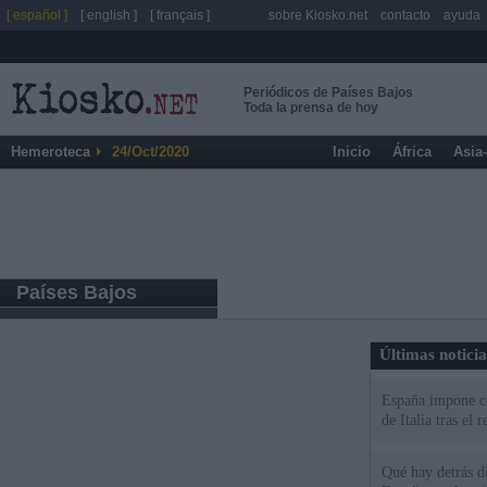
[ español ]
[ english ]
[ français ]
sobre Kiosko.net
contacto
ayuda
Periódicos de Países Bajos
Toda la prensa de hoy
Hemeroteca
24/Oct/2020
Inicio
África
Asia
Países Bajos
Últimas notici
España impone co
de Italia tras el
Qué hay detrás d