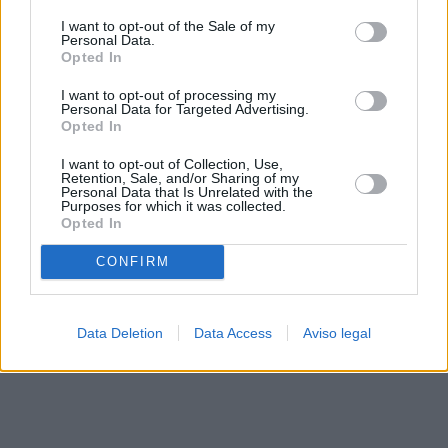
solo a este sitio web. Puede cambiar sus preferencias en
I want to opt-out of the Sale of my
cualquier momento entrando de nuevo en este sitio web o
Personal Data.
visitando nuestra política de privacidad.
Opted In
I want to opt-out of processing my
Personal Data for Targeted Advertising.
Opted In
I want to opt-out of Collection, Use,
Retention, Sale, and/or Sharing of my
Personal Data that Is Unrelated with the
Purposes for which it was collected.
Opted In
CONFIRM
Data Deletion
Data Access
Aviso legal