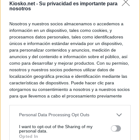
Kiosko.net -
Su privacidad es importante para
nosotros
Nosotros y nuestros socios almacenamos o accedemos a
información en un dispositivo, tales como cookies, y
procesamos datos personales, tales como identificadores
únicos e información estándar enviada por un dispositivo,
para personalizar contenidos y anuncios, medición de
anuncios y del contenido e información sobre el público, así
como para desarrollar y mejorar productos. Con su permiso,
nosotros y nuestros socios podemos utilizar datos de
localización geográfica precisa e identificación mediante las
características de dispositivos. Puede hacer clic para
otorgarnos su consentimiento a nosotros y a nuestros socios
para que llevemos a cabo el procesamiento previamente
descrito. De forma alternativa, puede acceder a información
más detallada y cambiar sus preferencias antes de otorgar o
Personal Data Processing Opt Outs
negar su consentimiento. Tenga en cuenta que algún
procesamiento de sus datos personales puede no requerir
I want to opt-out of the Sharing of my
de su consentimiento, pero usted tiene el derecho de
personal data.
rechazar tal procesamiento. Sus preferencias se aplicarán
Opted In