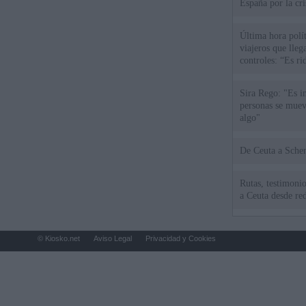
España por la cri
Última hora polít
viajeros que llega
controles: “Es ri
Sira Rego: "Es i
personas se muev
algo"
De Ceu
Rutas, testimonio
a Ceuta desde red
© Kiosko.net
Aviso Legal
Privacidad y Cookies