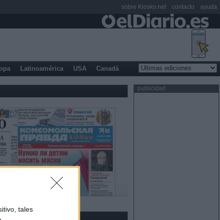
sobre Kiosko.net
contacto
ayuda
opa
Latinoamérica
USA
Canadá
publicidad
tivo, tales
e