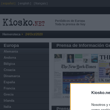
[ español ]
[ english ]
[ français ]
Periódicos de Europa
Toda la prensa de hoy
Hemeroteca
24/Oct/2020
Europa
Prensa de Información G
Alemania
Andorra
Bélgica
Croacia
Dinamarca
España
Francia
Kiosko.ne
Grecia
Irlanda
Nosotros y 
Italia
Prensa Deportiva
como cookie