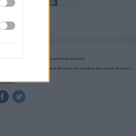
BRE KIOSKO.NET
sko.net
es la puerta de entrada a los periódicos del mundo.
ega por las portadas de los periódicos del mundo: los periódicos de tu ciudad, de tu país o
 otro extremo del mundo.
GUENOS