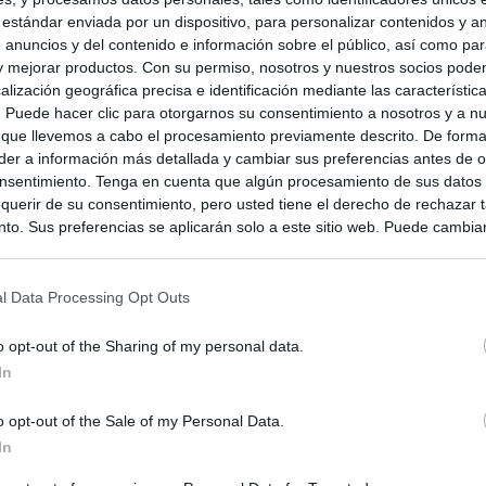
 estándar enviada por un dispositivo, para personalizar contenidos y a
 anuncios y del contenido e información sobre el público, así como pa
 y mejorar productos. Con su permiso, nosotros y nuestros socios podem
alización geográfica precisa e identificación mediante las característic
s. Puede hacer clic para otorgarnos su consentimiento a nosotros y a n
 que llevemos a cabo el procesamiento previamente descrito. De forma 
er a información más detallada y cambiar sus preferencias antes de o
nsentimiento. Tenga en cuenta que algún procesamiento de sus datos
querir de su consentimiento, pero usted tiene el derecho de rechazar t
to. Sus preferencias se aplicarán solo a este sitio web. Puede cambia
s en cualquier momento entrando de nuevo en este sitio web o visitan
privacidad.
l Data Processing Opt Outs
o opt-out of the Sharing of my personal data.
In
o opt-out of the Sale of my Personal Data.
In