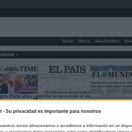
Inicio
África
Asia-Pacífico
Eur
eneral
t -
Su privacidad es importante para nosotros
nuestros socios almacenamos o accedemos a información en un disposi
s, y procesamos datos personales, tales como identificadores únicos 