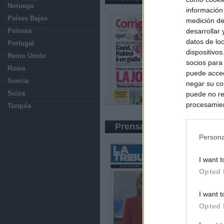
Noruega
información
Países Bajos
medición de
desarrollar
Polonia
datos de loc
Portugal
dispositivo
Reino Unido
socios para
Rusia
puede acced
Suecia
negar su co
Suiza
puede no re
procesamien
Turquía
preferencia
política de 
Prensa Económica
Persona
I want t
Opted 
I want t
Opted 