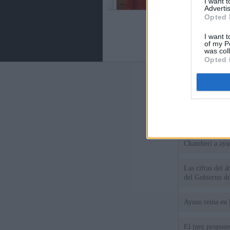
I want 
Advertis
Opted 
I want t
of my P
was col
Opted 
Últimas notic
El consejero al
que Madrid no ti
El Gobierno de 
Chamberí a ayud
Las cifras del á
del Gobierno d
Ayuso reina en 
El juez propone 