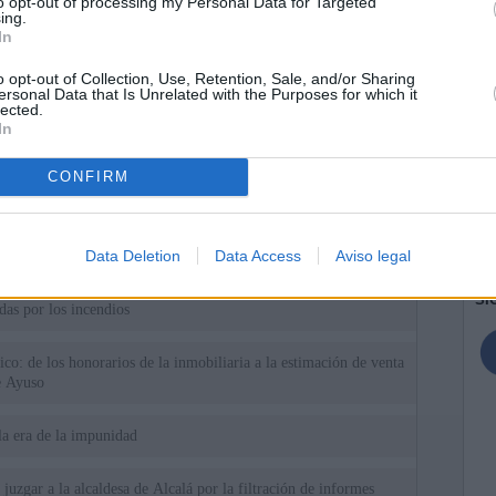
to opt-out of processing my Personal Data for Targeted
ing.
In
o opt-out of Collection, Use, Retention, Sale, and/or Sharing
ersonal Data that Is Unrelated with the Purposes for which it
lected.
In
ias
CONFIRM
SO
Kio
 que Ayuso señaló por la compra del ático: "Lo que no se dice es
ene residencia oficial para la presidenta"
Nav
Data Deletion
Data Access
Aviso legal
del
Ayuso no puede destinar directamente la venta del ático de
SÍ
as por los incendios
tico: de los honorarios de la inmobiliaria a la estimación de venta
e Ayuso
la era de la impunidad
juzgar a la alcaldesa de Alcalá por la filtración de informes