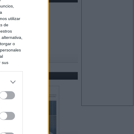
nuncios,
ra
os utilizar
as de
uestros
alternativa,
torgar o
 personales
al
r sus
do nuestra