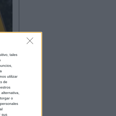
tivo, tales
e
nuncios,
ra
os utilizar
as de
uestros
alternativa,
torgar o
 personales
al
r sus