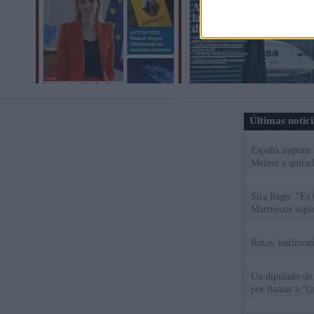
Últimas notic
España impone co
Meloni a quitar
Sira Rego: "Es 
Marruecos supie
Rutas, testimoni
Un diputado de
por llamar a “c