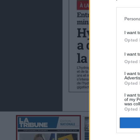
preferencia
política de 
Persona
I want t
Opted 
I want t
Opted 
I want 
Advertis
Opted 
I want t
of my P
was col
Opted 