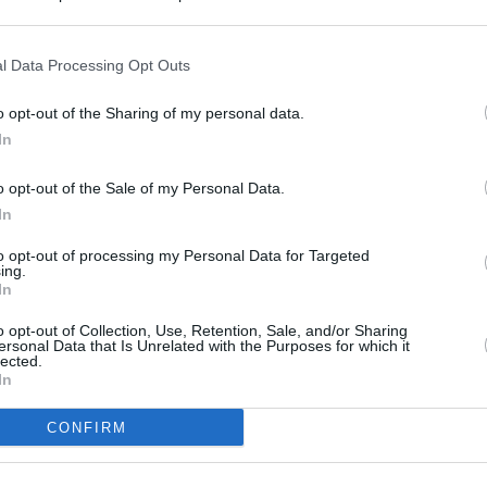
s en cualquier momento entrando de nuevo en este sitio web o visitan
privacidad.
l Data Processing Opt Outs
o opt-out of the Sharing of my personal data.
In
o opt-out of the Sale of my Personal Data.
In
to opt-out of processing my Personal Data for Targeted
ing.
In
o opt-out of Collection, Use, Retention, Sale, and/or Sharing
ersonal Data that Is Unrelated with the Purposes for which it
lected.
In
CONFIRM