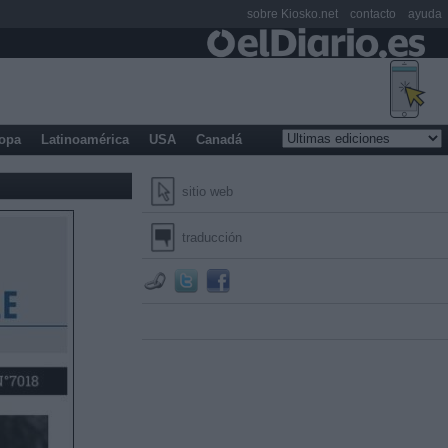
sobre Kiosko.net
contacto
ayuda
opa
Latinoamérica
USA
Canadá
sitio web
traducción