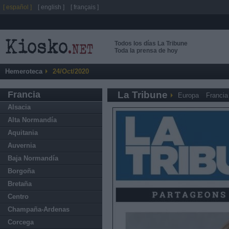
[ español ]
[ english ]
[ français ]
Todos los días La Tribune
Toda la prensa de hoy
Hemeroteca
24/Oct/2020
Francia
La Tribune
Europa
Francia
Alsacia
Alta Normandía
Aquitania
Auvernia
Baja Normandía
Borgoña
Bretaña
Centro
Champaña-Ardenas
Corcega