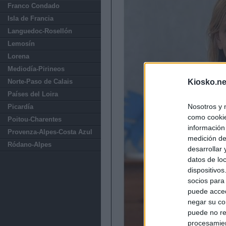
Franco Condado
Isla de Francia
Languedoc-Rosellón
Lemosín
Lorena
Mediodía-Pirineos
Norte-Paso de Calais
Kiosko.ne
Países del Loira
Nosotros y 
Picardía
como cookie
Poitou-Charentes
información
Provenza-Alpes-Costa Azul
medición de
Ródano-Alpes
desarrollar
datos de loc
dispositivo
socios para
puede acced
negar su co
puede no re
procesamien