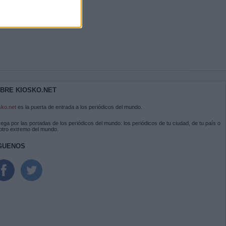
BRE KIOSKO.NET
sko.net
es la puerta de entrada a los periódicos del mundo.
ega por las portadas de los periódicos del mundo: los periódicos de tu ciudad, de tu país o
 otro extremo del mundo.
GUENOS