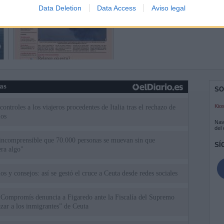
Data Deletion
Data Access
Aviso legal
ias
SO
Kio
ntroles a los viajeros procedentes de Italia tras el rechazo de
los
Nav
del
incomprensible que 70.000 personas se muevan sin que
SÍ
ra algo"
os y consejos: así se gestó el cruce a Ceuta desde redes sociales
 Compromís denuncia a Figaredo ante la Fiscalía del Supremo
azar a los inmigrantes” de Ceuta