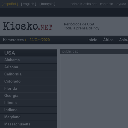
[ español ]
[ english ]
[ français ]
sobre Kiosko.net
contacto
ayuda
Periódicos de USA
Toda la prensa de hoy
Hemeroteca
24/Oct/2020
Inicio
África
Asia
publicidad
USA
Alabama
Arizona
California
Colorado
Florida
Georgia
Illinois
Indiana
Maryland
Massachusetts