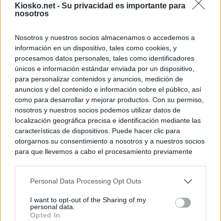
Kiosko.net -
Su privacidad es importante para
nosotros
Nosotros y nuestros socios almacenamos o accedemos a
información en un dispositivo, tales como cookies, y
procesamos datos personales, tales como identificadores
únicos e información estándar enviada por un dispositivo,
para personalizar contenidos y anuncios, medición de
anuncios y del contenido e información sobre el público, así
como para desarrollar y mejorar productos. Con su permiso,
nosotros y nuestros socios podemos utilizar datos de
localización geográfica precisa e identificación mediante las
características de dispositivos. Puede hacer clic para
otorgarnos su consentimiento a nosotros y a nuestros socios
para que llevemos a cabo el procesamiento previamente
descrito. De forma alternativa, puede acceder a información
más detallada y cambiar sus preferencias antes de otorgar o
Personal Data Processing Opt Outs
negar su consentimiento. Tenga en cuenta que algún
procesamiento de sus datos personales puede no requerir
I want to opt-out of the Sharing of my
de su consentimiento, pero usted tiene el derecho de
personal data.
rechazar tal procesamiento. Sus preferencias se aplicarán
Opted In