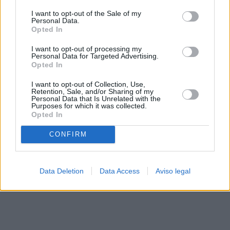
solo a este sitio web. Puede cambiar sus preferencias en
I want to opt-out of the Sale of my
cualquier momento entrando de nuevo en este sitio web o
Personal Data.
visitando nuestra política de privacidad.
Opted In
I want to opt-out of processing my
Personal Data for Targeted Advertising.
Opted In
I want to opt-out of Collection, Use,
Retention, Sale, and/or Sharing of my
Personal Data that Is Unrelated with the
Purposes for which it was collected.
Opted In
CONFIRM
Data Deletion
Data Access
Aviso legal