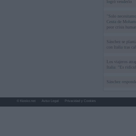
logró venderlo
"Solo necesitamo
Ceuta de Mohamed
peor crisis huma
Sánchez se plant
con Italia tras c
Los viajeros atra
Italia: “Es ridíc
Sánchez responde
© Kiosko.net
Aviso Legal
Privacidad y Cookies