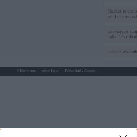
Sánchez se plant
con Italia tras c
Los viajeros atra
Italia: “Es ridíc
Sánchez responde
© Kiosko.net
Aviso Legal
Privacidad y Cookies