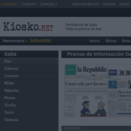
[ español ]
[ english ]
[ français ]
sobre Kiosko.net
contacto
ayuda
Periódicos de Italia
Toda la prensa de hoy
Hemeroteca
24/Oct/2020
Inicio
África
Asia
Italia
Prensa de Información G
Bari
Génova
Livorno
Milán
Nápoles
Roma
Sicilia
Turín
Venecia
publicidad