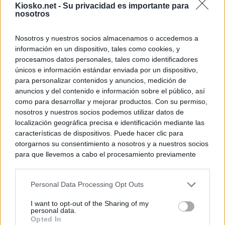
Kiosko.net -
Su privacidad es importante para
nosotros
Nosotros y nuestros socios almacenamos o accedemos a
información en un dispositivo, tales como cookies, y
procesamos datos personales, tales como identificadores
únicos e información estándar enviada por un dispositivo,
para personalizar contenidos y anuncios, medición de
anuncios y del contenido e información sobre el público, así
como para desarrollar y mejorar productos. Con su permiso,
nosotros y nuestros socios podemos utilizar datos de
localización geográfica precisa e identificación mediante las
características de dispositivos. Puede hacer clic para
otorgarnos su consentimiento a nosotros y a nuestros socios
para que llevemos a cabo el procesamiento previamente
descrito. De forma alternativa, puede acceder a información
más detallada y cambiar sus preferencias antes de otorgar o
Personal Data Processing Opt Outs
negar su consentimiento. Tenga en cuenta que algún
procesamiento de sus datos personales puede no requerir
I want to opt-out of the Sharing of my
de su consentimiento, pero usted tiene el derecho de
personal data.
rechazar tal procesamiento. Sus preferencias se aplicarán
Opted In