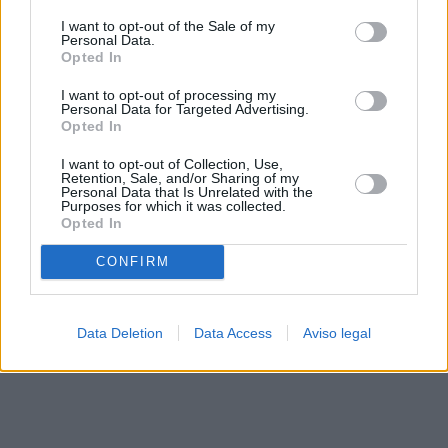
solo a este sitio web. Puede cambiar sus preferencias en
I want to opt-out of the Sale of my
cualquier momento entrando de nuevo en este sitio web o
Personal Data.
visitando nuestra política de privacidad.
Opted In
I want to opt-out of processing my
Personal Data for Targeted Advertising.
Opted In
I want to opt-out of Collection, Use,
Retention, Sale, and/or Sharing of my
Personal Data that Is Unrelated with the
Purposes for which it was collected.
Opted In
CONFIRM
Data Deletion
Data Access
Aviso legal