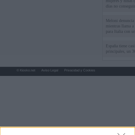
mujeres y niñas 
días no consegu
Meloni denuncia 
mientras llama a
para Italia con 
España tiene cas
principales, un 3
© Kiosko.net
Aviso Legal
Privacidad y Cookies