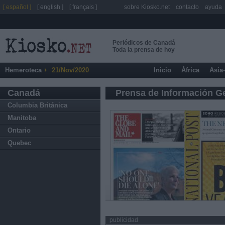
[ español ]
[ english ]
[ français ]
sobre Kiosko.net
contacto
ayuda
Periódicos de Canadá
Toda la prensa de hoy
Hemeroteca
21/Nov/2020
Inicio
África
Asia
Canadá
Prensa de Información G
Columbia Británica
Manitoba
Ontario
Quebec
publicidad