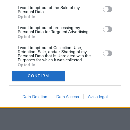
solo a este sitio web. Puede cambiar sus preferencias en
I want to opt-out of the Sale of my
cualquier momento entrando de nuevo en este sitio web o
Personal Data.
visitando nuestra política de privacidad.
Opted In
I want to opt-out of processing my
Personal Data for Targeted Advertising.
Opted In
I want to opt-out of Collection, Use,
Retention, Sale, and/or Sharing of my
Personal Data that Is Unrelated with the
Purposes for which it was collected.
Opted In
CONFIRM
Data Deletion
Data Access
Aviso legal