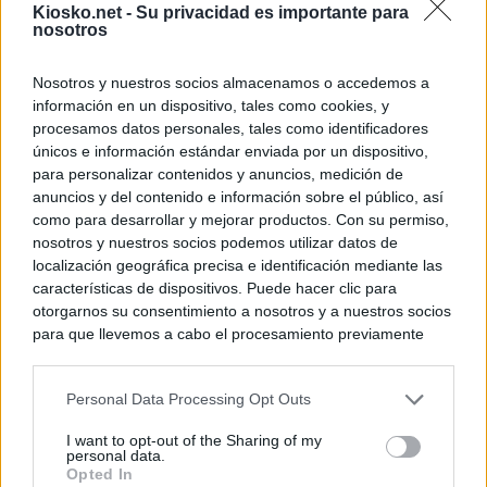
Kiosko.net -
Su privacidad es importante para
nosotros
Nosotros y nuestros socios almacenamos o accedemos a
información en un dispositivo, tales como cookies, y
procesamos datos personales, tales como identificadores
únicos e información estándar enviada por un dispositivo,
para personalizar contenidos y anuncios, medición de
anuncios y del contenido e información sobre el público, así
como para desarrollar y mejorar productos. Con su permiso,
nosotros y nuestros socios podemos utilizar datos de
localización geográfica precisa e identificación mediante las
características de dispositivos. Puede hacer clic para
otorgarnos su consentimiento a nosotros y a nuestros socios
para que llevemos a cabo el procesamiento previamente
descrito. De forma alternativa, puede acceder a información
más detallada y cambiar sus preferencias antes de otorgar o
Personal Data Processing Opt Outs
negar su consentimiento. Tenga en cuenta que algún
procesamiento de sus datos personales puede no requerir
I want to opt-out of the Sharing of my
de su consentimiento, pero usted tiene el derecho de
personal data.
rechazar tal procesamiento. Sus preferencias se aplicarán
Opted In