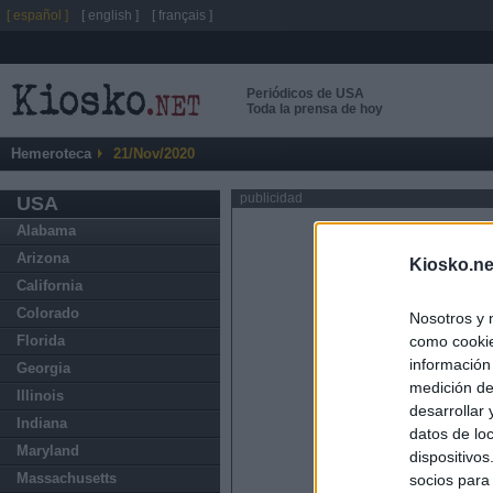
[ español ]
[ english ]
[ français ]
Periódicos de USA
Toda la prensa de hoy
Hemeroteca
21/Nov/2020
publicidad
USA
Alabama
Arizona
Kiosko.ne
California
Colorado
Nosotros y 
como cookie
Florida
información
Georgia
medición de
Illinois
desarrollar
Indiana
datos de loc
Maryland
dispositivo
Massachusetts
socios para