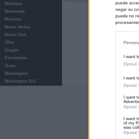
puede acced
Michigan
negar su co
Minnesota
puede no re
Missouri
procesamien
Nueva Jersey
preferencia
Nueva York
política de 
Ohio
Persona
Oregón
I want t
Pensilvania
Opted 
Texas
Washington
I want t
Washington D.C.
Opted 
Últimas notic
I want 
Advertis
Opted 
España reintrodu
a la negativa d
I want t
of my P
was col
Italia rechaza 
Opted 
España hasta el