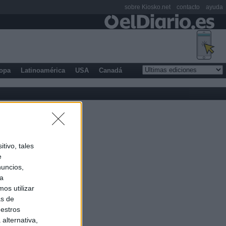
sobre Kiosko.net
contacto
ayuda
opa
Latinoamérica
USA
Canadá
tivo, tales
e
nuncios,
ra
os utilizar
as de
uestros
alternativa,