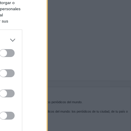
torgar o
 personales
al
r sus
do nuestra
BRE KIOSKO.NET
sko.net
es la puerta de entrada a los periódicos del mundo.
ega por las portadas de los periódicos del mundo: los periódicos de tu ciudad, de tu país o
 otro extremo del mundo.
GUENOS