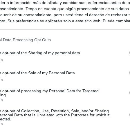
er a información más detallada y cambiar sus preferencias antes de o
nsentimiento. Tenga en cuenta que algún procesamiento de sus datos
querir de su consentimiento, pero usted tiene el derecho de rechazar t
to. Sus preferencias se aplicarán solo a este sitio web. Puede cambia
s en cualquier momento entrando de nuevo en este sitio web o visitan
privacidad.
l Data Processing Opt Outs
o opt-out of the Sharing of my personal data.
In
o opt-out of the Sale of my Personal Data.
In
ias
to opt-out of processing my Personal Data for Targeted
SO
ing.
In
Kio
ce los controles a los viajeros procedentes de Italia en respuesta
e Meloni
o opt-out of Collection, Use, Retention, Sale, and/or Sharing
Nav
del
ersonal Data that Is Unrelated with the Purposes for which it
lected.
el ultimátum del Gobierno y mantiene los controles a viajeros de
In
SÍ
 15 de agosto: "No aceptamos imposiciones"