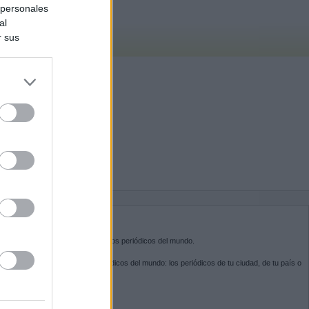
 personales
al
r sus
do nuestra
BRE KIOSKO.NET
sko.net
es la puerta de entrada a los periódicos del mundo.
ega por las portadas de los periódicos del mundo: los periódicos de tu ciudad, de tu país o
 otro extremo del mundo.
GUENOS