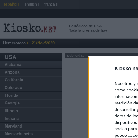
[ español ]
[ english ]
[ français ]
Periódicos de USA
Toda la prensa de hoy
Hemeroteca
21/Nov/2020
publicidad
USA
Alabama
Kiosko.ne
Arizona
California
Nosotros y 
Colorado
como cookie
Florida
información
medición de
Georgia
desarrollar
Illinois
datos de loc
Indiana
dispositivo
Maryland
socios para
Massachusetts
puede acced