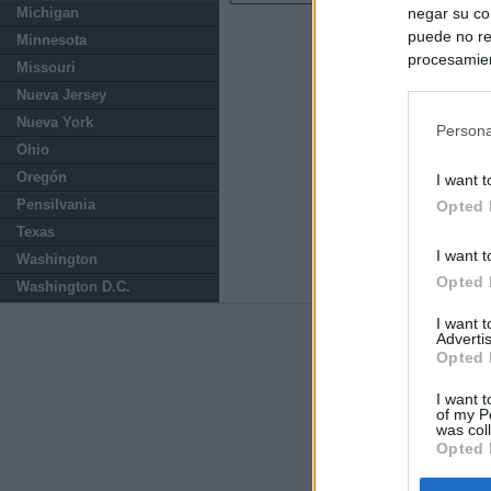
negar su co
Michigan
puede no re
Minnesota
procesamien
Missouri
preferencia
Nueva Jersey
política de 
Nueva York
Persona
Ohio
Oregón
I want t
Pensilvania
Opted 
Texas
I want t
Washington
Opted 
Washington D.C.
I want 
Advertis
Últimas notic
Opted 
Sorpresa y dudas
I want t
controles: "Nos
of my P
was col
Opted 
España impone co
Meloni a quitar