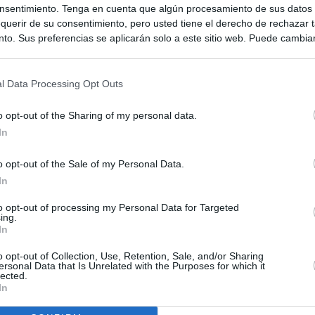
nsentimiento. Tenga en cuenta que algún procesamiento de sus datos
querir de su consentimiento, pero usted tiene el derecho de rechazar t
to. Sus preferencias se aplicarán solo a este sitio web. Puede cambia
s en cualquier momento entrando de nuevo en este sitio web o visitan
privacidad.
l Data Processing Opt Outs
o opt-out of the Sharing of my personal data.
In
o opt-out of the Sale of my Personal Data.
In
to opt-out of processing my Personal Data for Targeted
ing.
ias
SO
In
Kio
 entre los viajeros procedentes de Italia por los nuevos
o opt-out of Collection, Use, Retention, Sale, and/or Sharing
 lo esperábamos peor"
ersonal Data that Is Unrelated with the Purposes for which it
Nav
lected.
del
In
ntroles a los viajeros procedentes de Italia tras el rechazo de
SÍ
los