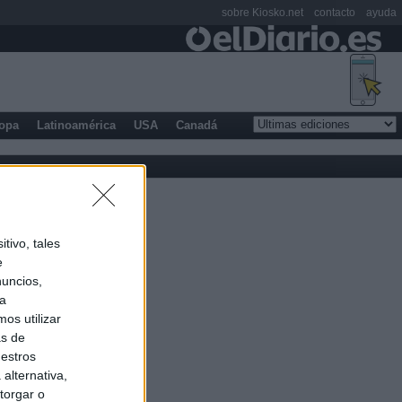
sobre Kiosko.net
contacto
ayuda
opa
Latinoamérica
USA
Canadá
tivo, tales
e
nuncios,
ra
os utilizar
as de
uestros
alternativa,
torgar o