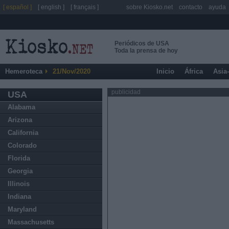
[ español ]
[ english ]
[ français ]
sobre Kiosko.net
contacto
ayuda
Periódicos de USA
Toda la prensa de hoy
Hemeroteca
21/Nov/2020
Inicio
África
Asia
publicidad
USA
Alabama
Arizona
California
Colorado
Florida
Georgia
Illinois
Indiana
Maryland
Massachusetts