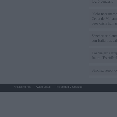
logró venderlo
"Solo necesitamo
Ceuta de Mohamed
peor crisis huma
Sánchez se plant
con Italia tras c
Los viajeros atra
Italia: “Es ridíc
Sánchez responde
© Kiosko.net
Aviso Legal
Privacidad y Cookies