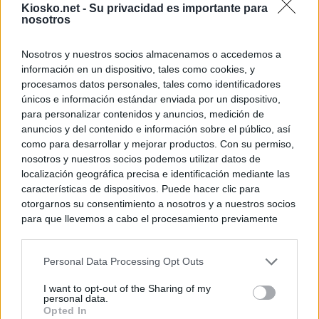
Kiosko.net -
Su privacidad es importante para
nosotros
Nosotros y nuestros socios almacenamos o accedemos a
información en un dispositivo, tales como cookies, y
procesamos datos personales, tales como identificadores
únicos e información estándar enviada por un dispositivo,
para personalizar contenidos y anuncios, medición de
anuncios y del contenido e información sobre el público, así
como para desarrollar y mejorar productos. Con su permiso,
nosotros y nuestros socios podemos utilizar datos de
localización geográfica precisa e identificación mediante las
características de dispositivos. Puede hacer clic para
otorgarnos su consentimiento a nosotros y a nuestros socios
para que llevemos a cabo el procesamiento previamente
descrito. De forma alternativa, puede acceder a información
más detallada y cambiar sus preferencias antes de otorgar o
Personal Data Processing Opt Outs
negar su consentimiento. Tenga en cuenta que algún
procesamiento de sus datos personales puede no requerir
I want to opt-out of the Sharing of my
de su consentimiento, pero usted tiene el derecho de
personal data.
rechazar tal procesamiento. Sus preferencias se aplicarán
Opted In