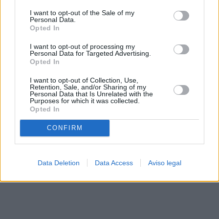
solo a este sitio web. Puede cambiar sus preferencias en
I want to opt-out of the Sale of my
cualquier momento entrando de nuevo en este sitio web o
Personal Data.
visitando nuestra política de privacidad.
Opted In
I want to opt-out of processing my
Personal Data for Targeted Advertising.
Opted In
I want to opt-out of Collection, Use,
Retention, Sale, and/or Sharing of my
Personal Data that Is Unrelated with the
Purposes for which it was collected.
Opted In
CONFIRM
Data Deletion
Data Access
Aviso legal