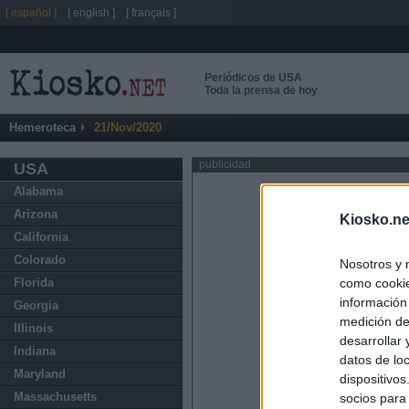
[ español ]
[ english ]
[ français ]
Periódicos de USA
Toda la prensa de hoy
Hemeroteca
21/Nov/2020
publicidad
USA
Alabama
Arizona
Kiosko.ne
California
Colorado
Nosotros y 
como cookie
Florida
información
Georgia
medición de
Illinois
desarrollar
Indiana
datos de loc
Maryland
dispositivo
Massachusetts
socios para