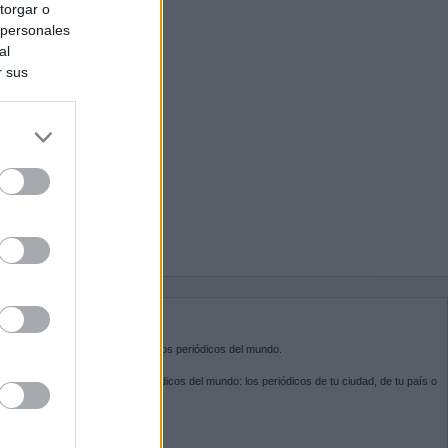
torgar o
 personales
al
r sus
do nuestra
BRE KIOSKO.NET
sko.net
es la puerta de entrada a los periódicos del mundo.
ega por las portadas de los periódicos del mundo: los periódicos de tu ciudad, de tu país o
 otro extremo del mundo.
GUENOS