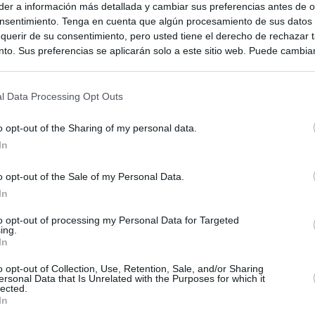
er a información más detallada y cambiar sus preferencias antes de o
nsentimiento. Tenga en cuenta que algún procesamiento de sus datos
querir de su consentimiento, pero usted tiene el derecho de rechazar t
to. Sus preferencias se aplicarán solo a este sitio web. Puede cambia
s en cualquier momento entrando de nuevo en este sitio web o visitan
privacidad.
l Data Processing Opt Outs
o opt-out of the Sharing of my personal data.
In
o opt-out of the Sale of my Personal Data.
In
ias
to opt-out of processing my Personal Data for Targeted
SO
ing.
In
Kio
ntroles a los viajeros procedentes de Italia tras el rechazo de
los
o opt-out of Collection, Use, Retention, Sale, and/or Sharing
Nav
del
ersonal Data that Is Unrelated with the Purposes for which it
lected.
el ultimátum del Gobierno y mantiene los controles a viajeros de
In
SÍ
 15 de agosto: "No aceptamos imposiciones"