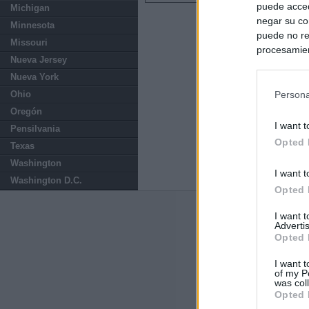
puede acced
Michigan
negar su co
Minnesota
puede no re
Missouri
procesamien
Nueva Jersey
preferencia
Nueva York
política de 
Ohio
Persona
Oregón
I want t
Pensilvania
Opted 
Texas
Washington
I want t
Washington D.C.
Opted 
Últimas notic
I want 
Advertis
Opted 
España impone co
Meloni a quitar
I want t
of my P
was col
Italia rechaza 
Opted 
España hasta el