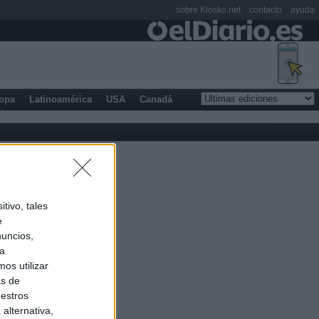
sobre Kiosko.net
contacto
ayuda
opa
Latinoamérica
USA
Canadá
tivo, tales
e
nuncios,
ra
os utilizar
as de
uestros
alternativa,