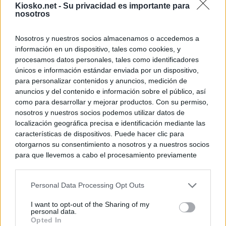
Kiosko.net -
Su privacidad es importante para
nosotros
Nosotros y nuestros socios almacenamos o accedemos a
información en un dispositivo, tales como cookies, y
procesamos datos personales, tales como identificadores
únicos e información estándar enviada por un dispositivo,
para personalizar contenidos y anuncios, medición de
anuncios y del contenido e información sobre el público, así
como para desarrollar y mejorar productos. Con su permiso,
nosotros y nuestros socios podemos utilizar datos de
localización geográfica precisa e identificación mediante las
características de dispositivos. Puede hacer clic para
otorgarnos su consentimiento a nosotros y a nuestros socios
para que llevemos a cabo el procesamiento previamente
descrito. De forma alternativa, puede acceder a información
más detallada y cambiar sus preferencias antes de otorgar o
Personal Data Processing Opt Outs
negar su consentimiento. Tenga en cuenta que algún
procesamiento de sus datos personales puede no requerir
I want to opt-out of the Sharing of my
de su consentimiento, pero usted tiene el derecho de
personal data.
rechazar tal procesamiento. Sus preferencias se aplicarán
Opted In