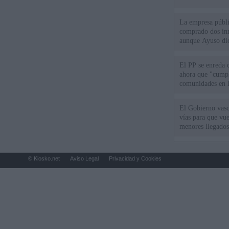
La empresa públic
comprado dos inm
aunque Ayuso dic
el año"
El PP se enreda 
ahora que "cumpl
comunidades en l
oponen
El Gobierno vasc
vías para que vue
menores llegados
© Kiosko.net
Aviso Legal
Privacidad y Cookies