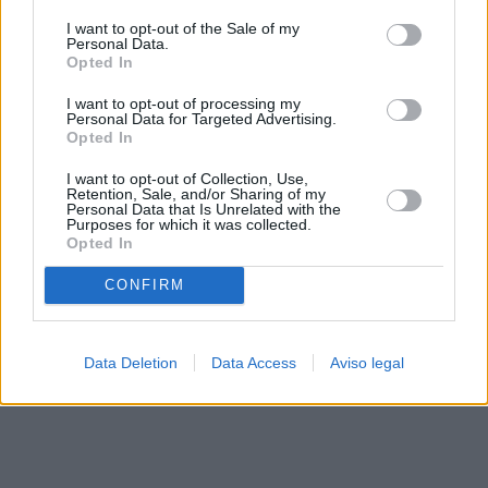
solo a este sitio web. Puede cambiar sus preferencias en
I want to opt-out of the Sale of my
cualquier momento entrando de nuevo en este sitio web o
Personal Data.
visitando nuestra política de privacidad.
Opted In
I want to opt-out of processing my
Personal Data for Targeted Advertising.
Opted In
I want to opt-out of Collection, Use,
Retention, Sale, and/or Sharing of my
Personal Data that Is Unrelated with the
Purposes for which it was collected.
Opted In
CONFIRM
Data Deletion
Data Access
Aviso legal