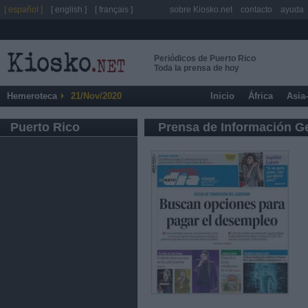
[ español ]
[ english ]
[ français ]
sobre Kiosko.net
contacto
ayuda
Periódicos de Puerto Rico
Toda la prensa de hoy
Hemeroteca
21/Nov/2020
Inicio
África
Asia
Puerto Rico
Prensa de Información G