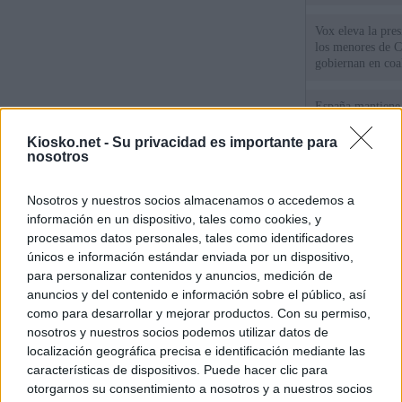
Vox eleva la pres
los menores de C
gobiernan en coa
España mantiene l
coordinación con
cruzar la fronter
Kiosko.net -
Su privacidad es importante para
nosotros
Tatuajes, cicatri
que busca a los d
Nosotros y nuestros socios almacenamos o accedemos a
Ceuta
información en un dispositivo, tales como cookies, y
procesamos datos personales, tales como identificadores
únicos e información estándar enviada por un dispositivo,
© Kiosko.net
Aviso Legal
Privacidad y Cookies
para personalizar contenidos y anuncios, medición de
anuncios y del contenido e información sobre el público, así
como para desarrollar y mejorar productos. Con su permiso,
nosotros y nuestros socios podemos utilizar datos de
localización geográfica precisa e identificación mediante las
características de dispositivos. Puede hacer clic para
otorgarnos su consentimiento a nosotros y a nuestros socios