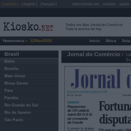
[ español ]
[ english ]
[ français ]
sobre Kiosko.net
contacto
ayuda
Todos los días Jornal do Comércio
Toda la prensa de hoy
Hemeroteca
12/Nov/2020
Inicio
África
Asia
Brasil
Jornal do Comércio
La
Ec
Bahia
Brasilia
Mato Groso
Minas Gerais
Para
Paraiba
Rio Grande do Sul
Rio de Janeiro
São Paulo