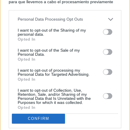
para que llevemos a cabo el procesamiento previamente
descrito. De forma alternativa, puede acceder a información
más detallada y cambiar sus preferencias antes de otorgar o
Personal Data Processing Opt Outs
negar su consentimiento. Tenga en cuenta que algún
procesamiento de sus datos personales puede no requerir
I want to opt-out of the Sharing of my
de su consentimiento, pero usted tiene el derecho de
personal data.
rechazar tal procesamiento. Sus preferencias se aplicarán
Opted In
solo a este sitio web. Puede cambiar sus preferencias en
I want to opt-out of the Sale of my
cualquier momento entrando de nuevo en este sitio web o
Personal Data.
visitando nuestra política de privacidad.
Opted In
I want to opt-out of processing my
Personal Data for Targeted Advertising.
Opted In
I want to opt-out of Collection, Use,
Retention, Sale, and/or Sharing of my
Personal Data that Is Unrelated with the
Purposes for which it was collected.
Opted In
CONFIRM