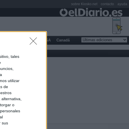
sobre Kiosko.net
contacto
ayuda
opa
Latinoamérica
USA
Canadá
tivo, tales
e
nuncios,
ra
os utilizar
as de
uestros
alternativa,
torgar o
 personales
al
r sus