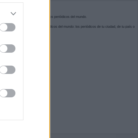
do nuestra
BRE KIOSKO.NET
sko.net
es la puerta de entrada a los periódicos del mundo.
ega por las portadas de los periódicos del mundo: los periódicos de tu ciudad, de tu país o
 otro extremo del mundo.
GUENOS