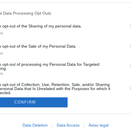
s en cualquier momento entrando de nuevo en este sitio web o visitan
ias
SO
privacidad.
l Data Processing Opt Outs
Kio
ce los controles a los viajeros procedentes de Italia en respuesta
e Meloni
Nav
o opt-out of the Sharing of my personal data.
del
In
el ultimátum del Gobierno y mantiene los controles a viajeros de
SÍ
 15 de agosto: "No aceptamos imposiciones"
o opt-out of the Sale of my Personal Data.
In
uará contra las comunidades que no acojan a los menores
 crisis de Ceuta
to opt-out of processing my Personal Data for Targeted
ing.
In
esión sobre el PP por la acogida de los menores de Ceuta en las
e gobiernan en coalición
o opt-out of Collection, Use, Retention, Sale, and/or Sharing
ersonal Data that Is Unrelated with the Purposes for which it
lected.
 Compromís denuncia a Figaredo ante la Fiscalía del Supremo
In
azar a los inmigrantes” de Ceuta
CONFIRM
haza el intento del PP de que los ministros acudan al Senado en
isis de Ceuta
Data Deletion
Data Access
Aviso legal