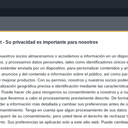
Inicio
África
Asia-Pacífico
Eur
t -
Su privacidad es importante para nosotros
Mato Groso
nuestros socios almacenamos o accedemos a información en un disposi
s, y procesamos datos personales, tales como identificadores únicos 
 estándar enviada por un dispositivo, para personalizar contenidos y a
 anuncios y del contenido e información sobre el público, así como pa
 y mejorar productos. Con su permiso, nosotros y nuestros socios podem
alización geográfica precisa e identificación mediante las característic
s. Puede hacer clic para otorgarnos su consentimiento a nosotros y a n
 que llevemos a cabo el procesamiento previamente descrito. De forma 
er a información más detallada y cambiar sus preferencias antes de o
nsentimiento. Tenga en cuenta que algún procesamiento de sus datos
querir de su consentimiento, pero usted tiene el derecho de rechazar t
to. Sus preferencias se aplicarán solo a este sitio web. Puede cambia