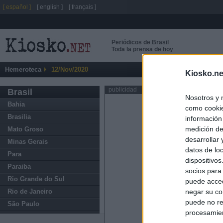
[ español ]
[ english ]
[ français ]
Periódicos de Brasil
Toda la prensa de hoy
Hemeroteca
12/Nov/2020
Kiosko.ne
publicidad
Brasil
Nosotros y 
Bahia
como cookie
Brasilia
información
medición de
Mato Groso
desarrollar
Minas Gerais
datos de loc
Para
dispositivo
Paraiba
socios para
Rio Grande do Sul
puede acced
Rio de Janeiro
negar su co
puede no re
São Paulo
procesamien