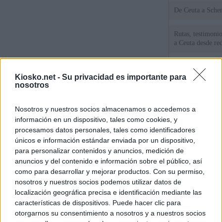
De Ceu
Rutas, testimonio
a Ceuta desde red
La Comunidad de 
de lujo de Chamb
Kiosko.net -
Su privacidad es importante para
nosotros
La Comunidad de
euros el diseño d
Nosotros y nuestros socios almacenamos o accedemos a
Puerta del Sol
información en un dispositivo, tales como cookies, y
procesamos datos personales, tales como identificadores
únicos e información estándar enviada por un dispositivo,
© Kiosko.net
Aviso Legal
Privacidad y Cookies
para personalizar contenidos y anuncios, medición de
anuncios y del contenido e información sobre el público, así
como para desarrollar y mejorar productos. Con su permiso,
nosotros y nuestros socios podemos utilizar datos de
localización geográfica precisa e identificación mediante las
características de dispositivos. Puede hacer clic para
otorgarnos su consentimiento a nosotros y a nuestros socios