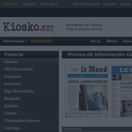
[ español ]
[ english ]
[ français ]
sobre Kiosko.net
contacto
ayuda
Periódicos de Francia
Toda la prensa de hoy
Hemeroteca
12/Nov/2020
Inicio
África
Asia
Francia
Prensa de Información G
Alsacia
Alta Normandía
Aquitania
Auvernia
Baja Normandía
Borgoña
Bretaña
Centro
Champaña-Ardenas
Corcega
publicidad