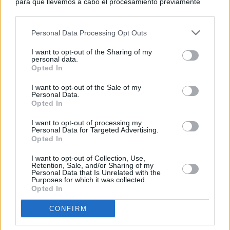
para que llevemos a cabo el procesamiento previamente
descrito. De forma alternativa, puede acceder a información
más detallada y cambiar sus preferencias antes de otorgar o
Personal Data Processing Opt Outs
negar su consentimiento. Tenga en cuenta que algún
procesamiento de sus datos personales puede no requerir
I want to opt-out of the Sharing of my
de su consentimiento, pero usted tiene el derecho de
personal data.
rechazar tal procesamiento. Sus preferencias se aplicarán
Opted In
solo a este sitio web. Puede cambiar sus preferencias en
I want to opt-out of the Sale of my
cualquier momento entrando de nuevo en este sitio web o
Personal Data.
visitando nuestra política de privacidad.
Opted In
I want to opt-out of processing my
Personal Data for Targeted Advertising.
Opted In
I want to opt-out of Collection, Use,
Retention, Sale, and/or Sharing of my
Personal Data that Is Unrelated with the
Purposes for which it was collected.
Opted In
CONFIRM