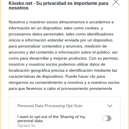
Kiosko.net -
Su privacidad es importante para
nosotros
Nosotros y nuestros socios almacenamos o accedemos a
información en un dispositivo, tales como cookies, y
procesamos datos personales, tales como identificadores
únicos e información estándar enviada por un dispositivo,
para personalizar contenidos y anuncios, medición de
anuncios y del contenido e información sobre el público, así
como para desarrollar y mejorar productos. Con su permiso,
nosotros y nuestros socios podemos utilizar datos de
localización geográfica precisa e identificación mediante las
características de dispositivos. Puede hacer clic para
otorgarnos su consentimiento a nosotros y a nuestros socios
para que llevemos a cabo el procesamiento previamente
descrito. De forma alternativa, puede acceder a información
más detallada y cambiar sus preferencias antes de otorgar o
Personal Data Processing Opt Outs
negar su consentimiento. Tenga en cuenta que algún
procesamiento de sus datos personales puede no requerir
I want to opt-out of the Sharing of my
de su consentimiento, pero usted tiene el derecho de
personal data.
rechazar tal procesamiento. Sus preferencias se aplicarán
Opted In