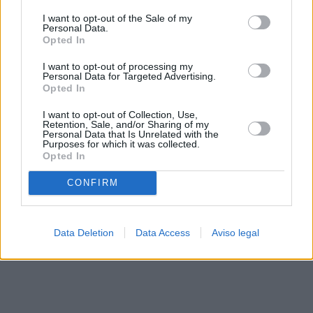
solo a este sitio web. Puede cambiar sus preferencias en
I want to opt-out of the Sale of my
cualquier momento entrando de nuevo en este sitio web o
Personal Data.
visitando nuestra política de privacidad.
Opted In
I want to opt-out of processing my
Personal Data for Targeted Advertising.
Opted In
I want to opt-out of Collection, Use,
Retention, Sale, and/or Sharing of my
Personal Data that Is Unrelated with the
Purposes for which it was collected.
Opted In
CONFIRM
Data Deletion
Data Access
Aviso legal