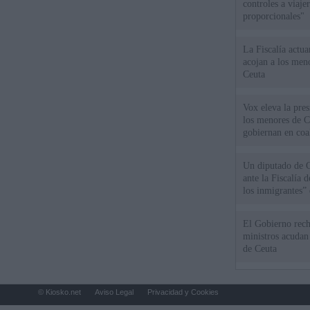
controles a viaj
proporcionales"
La Fiscalía actu
acojan a los meno
Ceuta
Vox eleva la pres
los menores de C
gobiernan en coa
Un diputado de 
ante la Fiscalía 
los inmigrantes”
El Gobierno rech
ministros acudan 
de Ceuta
© Kiosko.net
Aviso Legal
Privacidad y Cookies