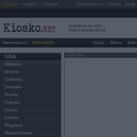
[ español ]
[ english ]
[ français ]
sobre Kiosko.net
contacto
ayuda
Periódicos de USA
Toda la prensa de hoy
Hemeroteca
12/Nov/2020
Inicio
África
Asia
publicidad
USA
Alabama
Arizona
California
Colorado
Florida
Georgia
Illinois
Indiana
Maryland
Massachusetts