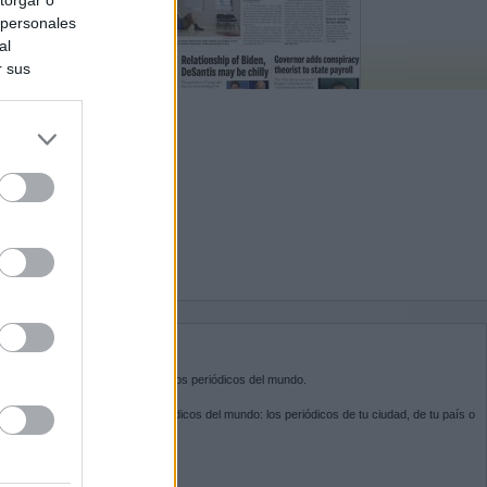
 personales
al
r sus
do nuestra
BRE KIOSKO.NET
sko.net
es la puerta de entrada a los periódicos del mundo.
ega por las portadas de los periódicos del mundo: los periódicos de tu ciudad, de tu país o
 otro extremo del mundo.
GUENOS