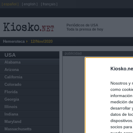
[ español ]
[ english ]
[ français ]
Periódicos de USA
Toda la prensa de hoy
Hemeroteca
12/Nov/2020
publicidad
USA
Alabama
Kiosko.ne
Arizona
California
Nosotros y 
Colorado
como cookie
Florida
información
Georgia
medición de
Illinois
desarrollar
datos de loc
Indiana
dispositivo
Maryland
socios para
Massachusetts
puede acced