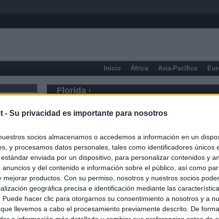
Inicio
África
Asia-Pacífico
Eur
Florida
t -
Su privacidad es importante para nosotros
nuestros socios almacenamos o accedemos a información en un disposi
s, y procesamos datos personales, tales como identificadores únicos 
 estándar enviada por un dispositivo, para personalizar contenidos y a
 anuncios y del contenido e información sobre el público, así como pa
 y mejorar productos. Con su permiso, nosotros y nuestros socios podem
alización geográfica precisa e identificación mediante las característic
s. Puede hacer clic para otorgarnos su consentimiento a nosotros y a n
 que llevemos a cabo el procesamiento previamente descrito. De forma 
er a información más detallada y cambiar sus preferencias antes de o