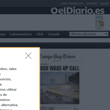
sobre Kiosko.net
contacto
ayuda
opa
Latinoamérica
USA
Canadá
tivo, tales
e
nuncios,
ra
os utilizar
as de
uestros
alternativa,
torgar o