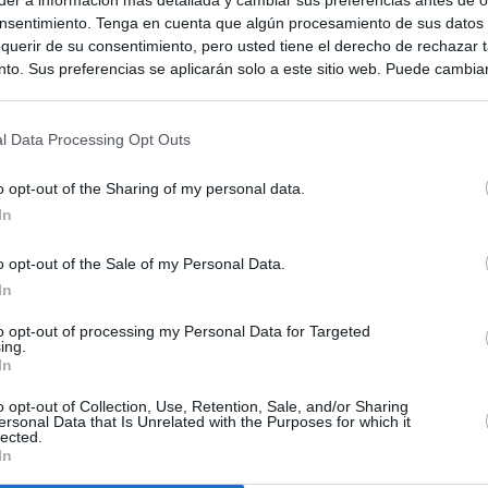
nsentimiento. Tenga en cuenta que algún procesamiento de sus datos
querir de su consentimiento, pero usted tiene el derecho de rechazar t
to. Sus preferencias se aplicarán solo a este sitio web. Puede cambia
s en cualquier momento entrando de nuevo en este sitio web o visitan
privacidad.
l Data Processing Opt Outs
o opt-out of the Sharing of my personal data.
In
o opt-out of the Sale of my Personal Data.
In
to opt-out of processing my Personal Data for Targeted
ias
SO
ing.
In
Kio
ntroles a los viajeros procedentes de Italia tras el rechazo de
los
o opt-out of Collection, Use, Retention, Sale, and/or Sharing
Nav
ersonal Data that Is Unrelated with the Purposes for which it
del
lected.
In
incomprensible que 70.000 personas se muevan sin que
SÍ
ra algo"