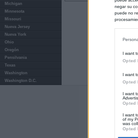
Michigan
negar su co
Minnesota
puede no re
Missouri
procesamien
preferencia
Nueva Jersey
política de 
Nueva York
Persona
Ohio
Oregón
I want t
Pensilvania
Opted 
Texas
Washington
I want t
Washington D.C.
Opted 
I want 
Últimas notic
Advertis
Opted 
España impone co
Meloni a quitar
I want t
of my P
was col
Opted 
Sira Rego: "Es 
Marruecos supie