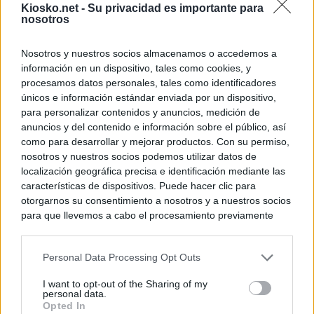
Kiosko.net -
Su privacidad es importante para
nosotros
Nosotros y nuestros socios almacenamos o accedemos a
información en un dispositivo, tales como cookies, y
procesamos datos personales, tales como identificadores
únicos e información estándar enviada por un dispositivo,
para personalizar contenidos y anuncios, medición de
anuncios y del contenido e información sobre el público, así
como para desarrollar y mejorar productos. Con su permiso,
nosotros y nuestros socios podemos utilizar datos de
localización geográfica precisa e identificación mediante las
características de dispositivos. Puede hacer clic para
otorgarnos su consentimiento a nosotros y a nuestros socios
para que llevemos a cabo el procesamiento previamente
descrito. De forma alternativa, puede acceder a información
más detallada y cambiar sus preferencias antes de otorgar o
Personal Data Processing Opt Outs
negar su consentimiento. Tenga en cuenta que algún
procesamiento de sus datos personales puede no requerir
I want to opt-out of the Sharing of my
de su consentimiento, pero usted tiene el derecho de
personal data.
rechazar tal procesamiento. Sus preferencias se aplicarán
Opted In