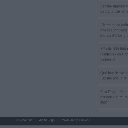
España impone co
de Italia tras el
Última hora polít
que los controles
son aleatorios y 
Más de 800.000 t
residentes en Can
fronterizo
Qué hay detrás d
España por la cri
Sira Rego: "Es i
personas se muev
algo"
© Kiosko.net
Aviso Legal
Privacidad y Cookies