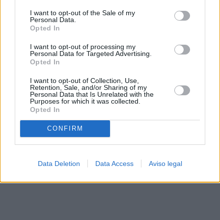
solo a este sitio web. Puede cambiar sus preferencias en
I want to opt-out of the Sale of my
cualquier momento entrando de nuevo en este sitio web o
Personal Data.
visitando nuestra política de privacidad.
Opted In
I want to opt-out of processing my
Personal Data for Targeted Advertising.
Opted In
I want to opt-out of Collection, Use,
Retention, Sale, and/or Sharing of my
Personal Data that Is Unrelated with the
Purposes for which it was collected.
Opted In
CONFIRM
Data Deletion
Data Access
Aviso legal