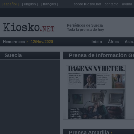
[ español ]
[ english ]
[ français ]
sobre Kiosko.net
contacto
ayuda
Periódicos de Suecia
Toda la prensa de hoy
Hemeroteca
12/Nov/2020
Inicio
África
Asia
Suecia
Prensa de Información G
Prensa Amarilla