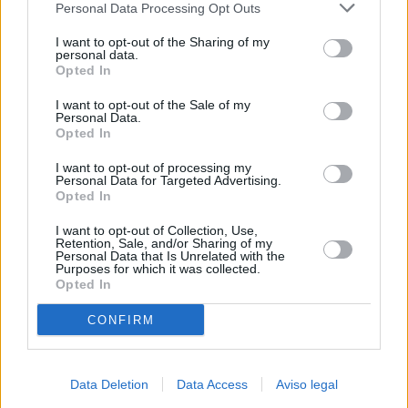
Personal Data Processing Opt Outs
negar su consentimiento. Tenga en cuenta que algún
procesamiento de sus datos personales puede no requerir
I want to opt-out of the Sharing of my
de su consentimiento, pero usted tiene el derecho de
personal data.
rechazar tal procesamiento. Sus preferencias se aplicarán
Opted In
solo a este sitio web. Puede cambiar sus preferencias en
I want to opt-out of the Sale of my
cualquier momento entrando de nuevo en este sitio web o
Personal Data.
visitando nuestra política de privacidad.
Opted In
I want to opt-out of processing my
Personal Data for Targeted Advertising.
Opted In
I want to opt-out of Collection, Use,
Retention, Sale, and/or Sharing of my
Personal Data that Is Unrelated with the
Purposes for which it was collected.
Opted In
CONFIRM
Data Deletion
Data Access
Aviso legal