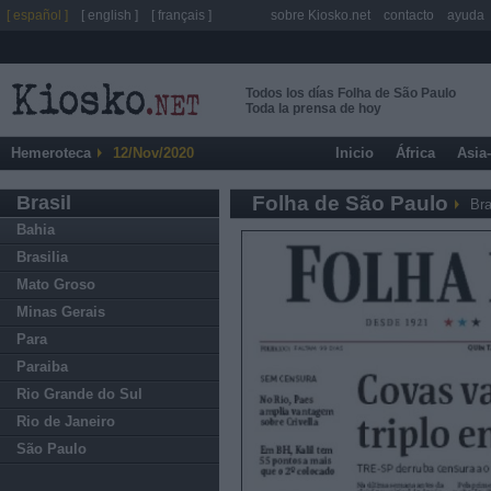
[ español ]
[ english ]
[ français ]
sobre Kiosko.net
contacto
ayuda
Todos los días Folha de São Paulo
Toda la prensa de hoy
Hemeroteca
12/Nov/2020
Inicio
África
Asia
Brasil
Folha de São Paulo
Bra
Bahia
Brasilia
Mato Groso
Minas Gerais
Para
Paraiba
Rio Grande do Sul
Rio de Janeiro
São Paulo