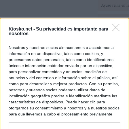
Ayuso reina en l
El juez propone j
la filtración de i
Kiosko.net -
Su privacidad es importante para
jefa" Ayuso
nosotros
"¿Cuál es el plan
Nosotros y nuestros socios almacenamos o accedemos a
WhatsApp, Faceb
información en un dispositivo, tales como cookies, y
un nuevo cruce a
15 de agosto
procesamos datos personales, tales como identificadores
únicos e información estándar enviada por un dispositivo,
para personalizar contenidos y anuncios, medición de
© Kiosko.net
Aviso Legal
Privacidad y Cookies
anuncios y del contenido e información sobre el público, así
como para desarrollar y mejorar productos. Con su permiso,
nosotros y nuestros socios podemos utilizar datos de
localización geográfica precisa e identificación mediante las
características de dispositivos. Puede hacer clic para
otorgarnos su consentimiento a nosotros y a nuestros socios
para que llevemos a cabo el procesamiento previamente
descrito. De forma alternativa, puede acceder a información
más detallada y cambiar sus preferencias antes de otorgar o