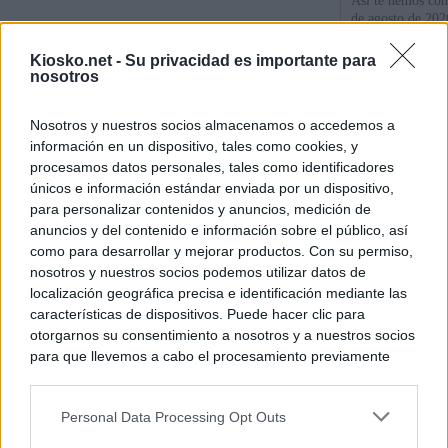
Así te hemos cont
de agosto de 202
Kiosko.net -
Su privacidad es importante para
Sánchez se plant
nosotros
con Italia tras c
Nosotros y nuestros socios almacenamos o accedemos a
Los viajeros atra
información en un dispositivo, tales como cookies, y
Italia: “Es ridíc
procesamos datos personales, tales como identificadores
únicos e información estándar enviada por un dispositivo,
para personalizar contenidos y anuncios, medición de
© Kiosko.net
Aviso Legal
Privacidad y Cookies
anuncios y del contenido e información sobre el público, así
como para desarrollar y mejorar productos. Con su permiso,
nosotros y nuestros socios podemos utilizar datos de
localización geográfica precisa e identificación mediante las
características de dispositivos. Puede hacer clic para
otorgarnos su consentimiento a nosotros y a nuestros socios
para que llevemos a cabo el procesamiento previamente
descrito. De forma alternativa, puede acceder a información
más detallada y cambiar sus preferencias antes de otorgar o
Personal Data Processing Opt Outs
negar su consentimiento. Tenga en cuenta que algún
procesamiento de sus datos personales puede no requerir