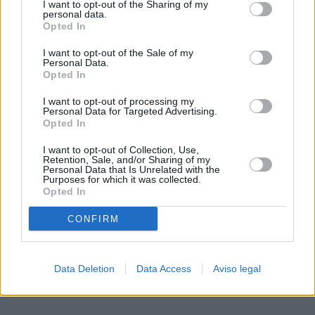
I want to opt-out of the Sharing of my
de su consentimiento, pero usted tiene el derecho de
personal data.
rechazar tal procesamiento. Sus preferencias se aplicarán
Opted In
solo a este sitio web. Puede cambiar sus preferencias en
I want to opt-out of the Sale of my
cualquier momento entrando de nuevo en este sitio web o
Personal Data.
visitando nuestra política de privacidad.
Opted In
I want to opt-out of processing my
Personal Data for Targeted Advertising.
Opted In
I want to opt-out of Collection, Use,
Retention, Sale, and/or Sharing of my
Personal Data that Is Unrelated with the
Purposes for which it was collected.
Opted In
CONFIRM
Data Deletion
Data Access
Aviso legal