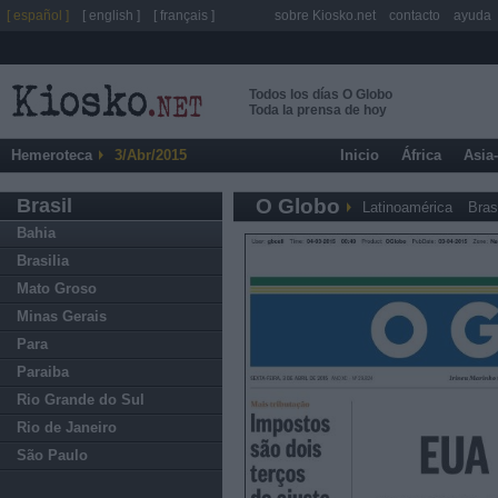
[ español ]
[ english ]
[ français ]
sobre Kiosko.net
contacto
ayuda
Todos los días O Globo
Toda la prensa de hoy
Hemeroteca
3/Abr/2015
Inicio
África
Asia
Brasil
O Globo
Latinoamérica
Bras
Bahia
Brasilia
Mato Groso
Minas Gerais
Para
Paraiba
Rio Grande do Sul
Rio de Janeiro
São Paulo