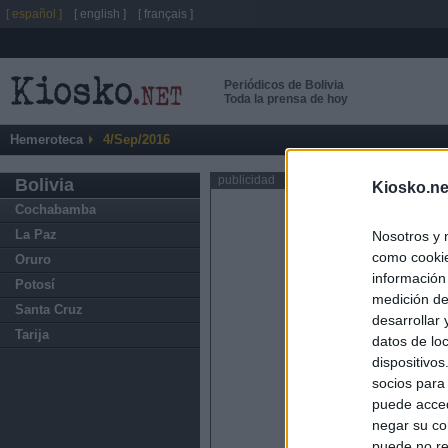
[ español ]
[ english ]
[ français ]
Periódicos de Bolivia
Toda la prensa de hoy
Hemeroteca
4/Sep/2016
publicidad
Bolivia
Kiosko.ne
Cochabamba
La Paz
Nosotros y 
como cookie
Oruro
información
Potosí
medición de
Santa Cruz
desarrollar
Tarija
datos de loc
dispositivo
socios para
puede acced
negar su co
puede no re