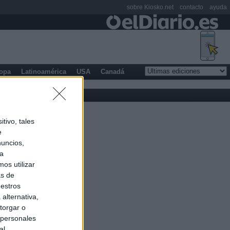
sobre Kiosko.net
contacto
ayuda
opa
Latinoamérica
USA
Canadá
tivo, tales
e
nuncios,
ra
os utilizar
as de
uestros
alternativa,
torgar o
 personales
al