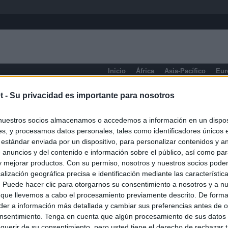
Inicio
África
Asia-Pacífico
Eur
Potosí
t -
Su privacidad es importante para nosotros
nuestros socios almacenamos o accedemos a información en un disposi
s, y procesamos datos personales, tales como identificadores únicos 
 estándar enviada por un dispositivo, para personalizar contenidos y a
 anuncios y del contenido e información sobre el público, así como pa
 y mejorar productos. Con su permiso, nosotros y nuestros socios podem
alización geográfica precisa e identificación mediante las característic
s. Puede hacer clic para otorgarnos su consentimiento a nosotros y a n
 que llevemos a cabo el procesamiento previamente descrito. De forma 
er a información más detallada y cambiar sus preferencias antes de o
nsentimiento. Tenga en cuenta que algún procesamiento de sus datos
querir de su consentimiento, pero usted tiene el derecho de rechazar t