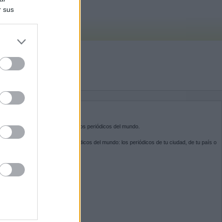
r sus
do nuestra
BRE KIOSKO.NET
sko.net
es la puerta de entrada a los periódicos del mundo.
ega por las portadas de los periódicos del mundo: los periódicos de tu ciudad, de tu país o
 otro extremo del mundo.
GUENOS