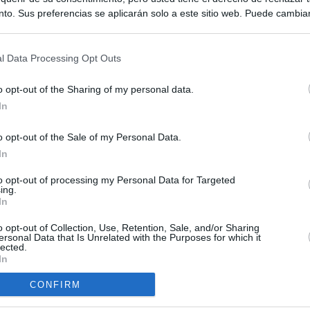
to. Sus preferencias se aplicarán solo a este sitio web. Puede cambia
s en cualquier momento entrando de nuevo en este sitio web o visitan
privacidad.
l Data Processing Opt Outs
o opt-out of the Sharing of my personal data.
In
o opt-out of the Sale of my Personal Data.
ias
In
SO
Kio
 que Ayuso señaló por la compra del ático: "Lo que no se dice es
to opt-out of processing my Personal Data for Targeted
ing.
ene residencia oficial para la presidenta"
Nav
In
del
Ayuso no puede destinar directamente la venta del ático de
o opt-out of Collection, Use, Retention, Sale, and/or Sharing
SÍ
as por los incendios
ersonal Data that Is Unrelated with the Purposes for which it
lected.
In
tico: de los honorarios de la inmobiliaria a la estimación de venta
e Ayuso
CONFIRM