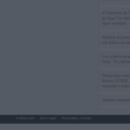
El Gobierno de A
de Gran Vía más
logró venderlo
Sánchez se plant
con Italia tras c
Los viajeros atra
Italia: “Es ridíc
Última hora sobre
directo: El BOE p
controles a viaje
tacha de "incomp
Sánchez responde
© Kiosko.net
Aviso Legal
Privacidad y Cookies