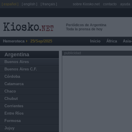
[ español ]
[ english ]
[ français ]
sobre Kiosko.net
contacto
ayuda
Periódicos de Argentina
Toda la prensa de hoy
Hemeroteca
25/Sep/2025
Inicio
África
Asia
publicidad
Argentina
Buenos Aires
Buenos Aires C.F.
Córdoba
Catamarca
Chaco
Chubut
Corrientes
Entre Ríos
Formosa
Jujuy