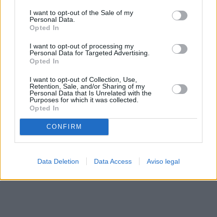
solo a este sitio web. Puede cambiar sus preferencias en
I want to opt-out of the Sale of my
cualquier momento entrando de nuevo en este sitio web o
Personal Data.
visitando nuestra política de privacidad.
Opted In
I want to opt-out of processing my
Personal Data for Targeted Advertising.
Opted In
I want to opt-out of Collection, Use,
Retention, Sale, and/or Sharing of my
Personal Data that Is Unrelated with the
Purposes for which it was collected.
Opted In
CONFIRM
Data Deletion
Data Access
Aviso legal