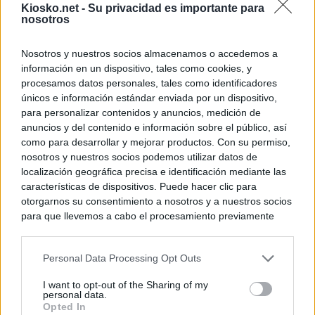
Kiosko.net -
Su privacidad es importante para
nosotros
Nosotros y nuestros socios almacenamos o accedemos a
información en un dispositivo, tales como cookies, y
procesamos datos personales, tales como identificadores
únicos e información estándar enviada por un dispositivo,
para personalizar contenidos y anuncios, medición de
anuncios y del contenido e información sobre el público, así
como para desarrollar y mejorar productos. Con su permiso,
nosotros y nuestros socios podemos utilizar datos de
localización geográfica precisa e identificación mediante las
características de dispositivos. Puede hacer clic para
otorgarnos su consentimiento a nosotros y a nuestros socios
para que llevemos a cabo el procesamiento previamente
descrito. De forma alternativa, puede acceder a información
más detallada y cambiar sus preferencias antes de otorgar o
Personal Data Processing Opt Outs
negar su consentimiento. Tenga en cuenta que algún
procesamiento de sus datos personales puede no requerir
I want to opt-out of the Sharing of my
de su consentimiento, pero usted tiene el derecho de
personal data.
rechazar tal procesamiento. Sus preferencias se aplicarán
Opted In