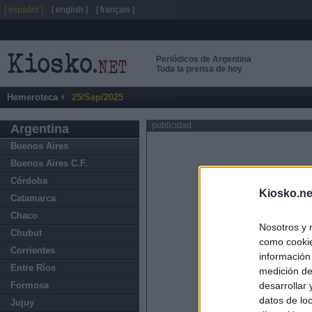
[ español ]
[ english ]
[ français ]
Periódicos de Argentina
Toda la prensa de hoy
Hemeroteca
25/Sep/2025
publicidad
Argentina
Buenos Aires
Buenos Aires C.F.
Córdoba
Kiosko.ne
Catamarca
Chaco
Nosotros y 
Chubut
como cookie
Corrientes
información
Entre Ríos
medición de
Formosa
desarrollar
datos de loc
Jujuy