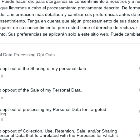
s. Puede hacer clic para otorgarnos su consentimiento a nosotros y a n
 que llevemos a cabo el procesamiento previamente descrito. De forma 
er a información más detallada y cambiar sus preferencias antes de o
nsentimiento. Tenga en cuenta que algún procesamiento de sus datos
querir de su consentimiento, pero usted tiene el derecho de rechazar t
to. Sus preferencias se aplicarán solo a este sitio web. Puede cambia
s en cualquier momento entrando de nuevo en este sitio web o visitan
privacidad.
l Data Processing Opt Outs
o opt-out of the Sharing of my personal data.
In
o opt-out of the Sale of my Personal Data.
In
to opt-out of processing my Personal Data for Targeted
ing.
In
ias
SO
o opt-out of Collection, Use, Retention, Sale, and/or Sharing
Kio
n ultimátum a Italia: o levanta los controles a viajeros de
ersonal Data that Is Unrelated with the Purposes for which it
ará "medidas proporcionales"
lected.