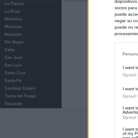
dispositivo
La Pampa
socios para
La Rioja
puede acced
Mendoza
negar su co
Misiones
puede no re
procesamien
Neuquén
preferencia
Rio Negro
política de 
Salta
Persona
San Juan
San Luis
I want t
Santa Cruz
Opted 
Santa Fe
Santiago Estero
I want t
Tierra del Fuego
Opted 
Tucumán
I want 
Advertis
Opted 
Últimas notic
I want t
El Gobierno da u
of my P
España o adopt
was col