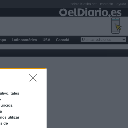
sobre Kiosko.net
contacto
ayuda
opa
Latinoamérica
USA
Canadá
tivo, tales
e
nuncios,
ra
os utilizar
as de