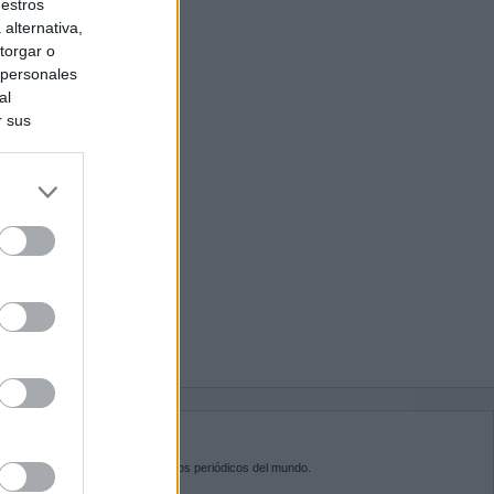
uestros
alternativa,
torgar o
 personales
al
r sus
do nuestra
BRE KIOSKO.NET
sko.net
es la puerta de entrada a los periódicos del mundo.