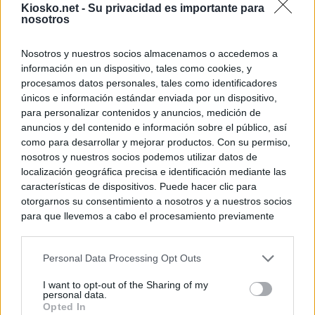
Kiosko.net -
Su privacidad es importante para
nosotros
Nosotros y nuestros socios almacenamos o accedemos a
información en un dispositivo, tales como cookies, y
procesamos datos personales, tales como identificadores
únicos e información estándar enviada por un dispositivo,
para personalizar contenidos y anuncios, medición de
anuncios y del contenido e información sobre el público, así
como para desarrollar y mejorar productos. Con su permiso,
nosotros y nuestros socios podemos utilizar datos de
localización geográfica precisa e identificación mediante las
características de dispositivos. Puede hacer clic para
otorgarnos su consentimiento a nosotros y a nuestros socios
para que llevemos a cabo el procesamiento previamente
descrito. De forma alternativa, puede acceder a información
más detallada y cambiar sus preferencias antes de otorgar o
Personal Data Processing Opt Outs
negar su consentimiento. Tenga en cuenta que algún
procesamiento de sus datos personales puede no requerir
I want to opt-out of the Sharing of my
de su consentimiento, pero usted tiene el derecho de
personal data.
rechazar tal procesamiento. Sus preferencias se aplicarán
Opted In