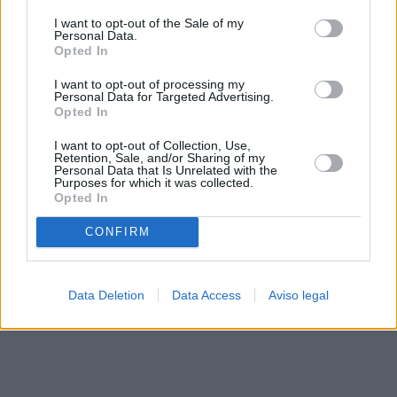
solo a este sitio web. Puede cambiar sus preferencias en
I want to opt-out of the Sale of my
cualquier momento entrando de nuevo en este sitio web o
Personal Data.
visitando nuestra política de privacidad.
Opted In
I want to opt-out of processing my
Personal Data for Targeted Advertising.
Opted In
I want to opt-out of Collection, Use,
Retention, Sale, and/or Sharing of my
Personal Data that Is Unrelated with the
Purposes for which it was collected.
Opted In
CONFIRM
Data Deletion
Data Access
Aviso legal