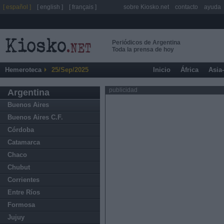
[ español ]
[ english ]
[ français ]
sobre Kiosko.net
contacto
ayuda
Periódicos de Argentina
Toda la prensa de hoy
Hemeroteca
25/Sep/2025
Inicio
África
Asia
publicidad
Argentina
Buenos Aires
Buenos Aires C.F.
Córdoba
Catamarca
Chaco
Chubut
Corrientes
Entre Ríos
Formosa
Jujuy