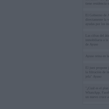
tiene residencia o
El Gobierno de A
directamente la 
ayudas por los i
Las cifras del át
inmobiliaria a l
de Ayuso
Ayuso reina en l
El juez propone j
la filtración de i
jefa" Ayuso
"¿Cuál es el plan
WhatsApp, Faceb
un nuevo cruce a
15 de agosto