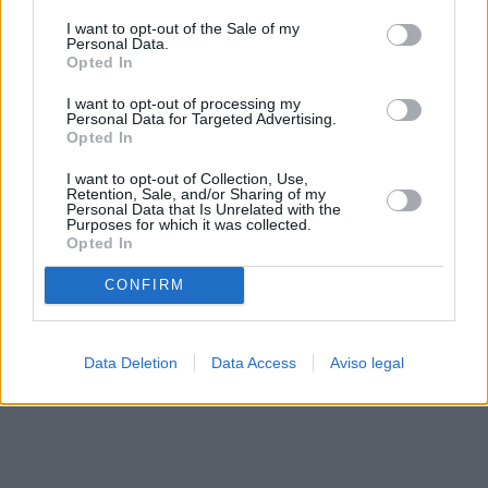
solo a este sitio web. Puede cambiar sus preferencias en
I want to opt-out of the Sale of my
cualquier momento entrando de nuevo en este sitio web o
Personal Data.
visitando nuestra política de privacidad.
Opted In
I want to opt-out of processing my
Personal Data for Targeted Advertising.
Opted In
I want to opt-out of Collection, Use,
Retention, Sale, and/or Sharing of my
Personal Data that Is Unrelated with the
Purposes for which it was collected.
Opted In
CONFIRM
Data Deletion
Data Access
Aviso legal