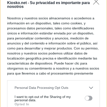
Kiosko.net -
Su privacidad es importante para
nosotros
Nosotros y nuestros socios almacenamos o accedemos a
información en un dispositivo, tales como cookies, y
procesamos datos personales, tales como identificadores
únicos e información estándar enviada por un dispositivo,
para personalizar contenidos y anuncios, medición de
anuncios y del contenido e información sobre el público, así
como para desarrollar y mejorar productos. Con su permiso,
nosotros y nuestros socios podemos utilizar datos de
localización geográfica precisa e identificación mediante las
características de dispositivos. Puede hacer clic para
otorgarnos su consentimiento a nosotros y a nuestros socios
para que llevemos a cabo el procesamiento previamente
descrito. De forma alternativa, puede acceder a información
más detallada y cambiar sus preferencias antes de otorgar o
Personal Data Processing Opt Outs
negar su consentimiento. Tenga en cuenta que algún
procesamiento de sus datos personales puede no requerir
I want to opt-out of the Sharing of my
de su consentimiento, pero usted tiene el derecho de
personal data.
rechazar tal procesamiento. Sus preferencias se aplicarán
Opted In