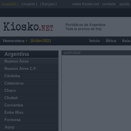
[ español ]
[ english ]
[ français ]
sobre Kiosko.net
contacto
ayuda
Periódicos de Argentina
Toda la prensa de hoy
Hemeroteca
16/Abr/2021
Inicio
África
Asia
publicidad
Argentina
Buenos Aires
Buenos Aires C.F.
Córdoba
Catamarca
Chaco
Chubut
Corrientes
Entre Ríos
Formosa
Jujuy