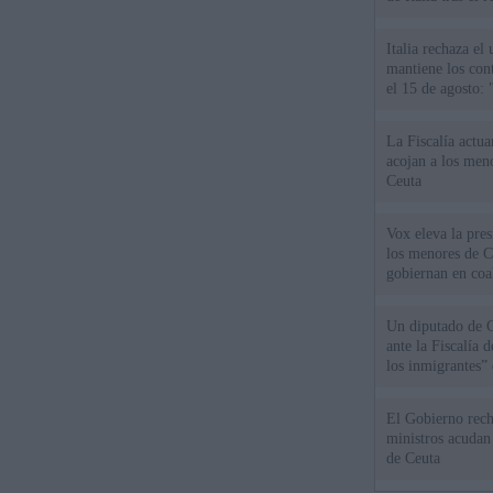
Italia rechaza e
mantiene los cont
el 15 de agosto:
La Fiscalía actu
acojan a los meno
Ceuta
Vox eleva la pres
los menores de C
gobiernan en coa
Un diputado de 
ante la Fiscalía 
los inmigrantes”
El Gobierno rech
ministros acudan 
de Ceuta