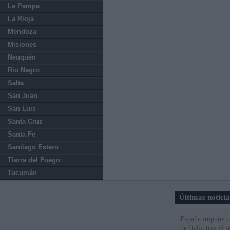
La Pampa
La Rioja
Mendoza
Misiones
Neuquén
Rio Negro
Salta
San Juan
San Luis
Santa Cruz
Santa Fe
Santiago Estero
Tierra del Fuego
Tucumán
Últimas notici
España impone co
de Italia tras el