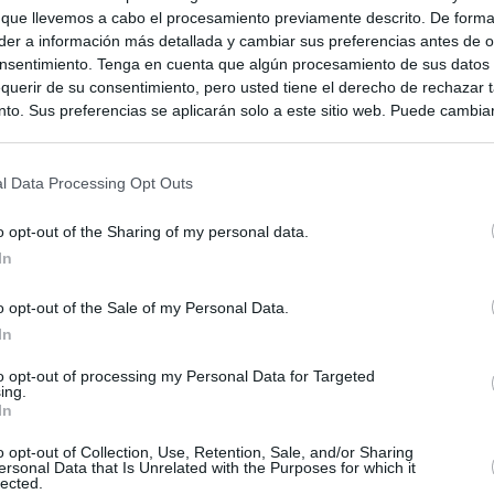
 que llevemos a cabo el procesamiento previamente descrito. De forma 
er a información más detallada y cambiar sus preferencias antes de o
nsentimiento. Tenga en cuenta que algún procesamiento de sus datos
querir de su consentimiento, pero usted tiene el derecho de rechazar t
to. Sus preferencias se aplicarán solo a este sitio web. Puede cambia
s en cualquier momento entrando de nuevo en este sitio web o visitan
privacidad.
l Data Processing Opt Outs
o opt-out of the Sharing of my personal data.
In
o opt-out of the Sale of my Personal Data.
In
to opt-out of processing my Personal Data for Targeted
ing.
In
ias
SO
o opt-out of Collection, Use, Retention, Sale, and/or Sharing
ersonal Data that Is Unrelated with the Purposes for which it
Kio
 que Ayuso señaló por la compra del ático: "Lo que no se dice es
lected.
ene residencia oficial para la presidenta"