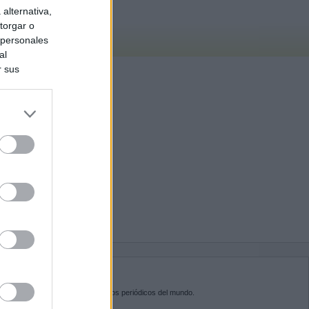
alternativa,
torgar o
 personales
al
r sus
do nuestra
BRE KIOSKO.NET
sko.net
es la puerta de entrada a los periódicos del mundo.