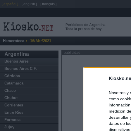
[ español ]
[ english ]
[ français ]
Periódicos de Argentina
Toda la prensa de hoy
Hemeroteca
16/Abr/2021
publicidad
Argentina
Buenos Aires
Buenos Aires C.F.
Córdoba
Kiosko.ne
Catamarca
Chaco
Nosotros y 
Chubut
como cookie
información
Corrientes
medición de
Entre Ríos
desarrollar
Formosa
datos de loc
Jujuy
dispositivo