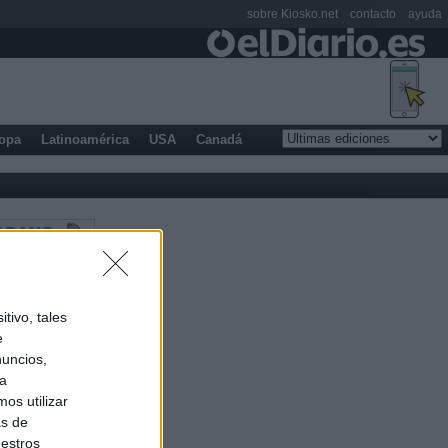
sobre Kiosko.net
contacto
ayuda
opa
Latinoamérica
USA
Canadá
tivo, tales
e
nuncios,
ra
os utilizar
as de
uestros