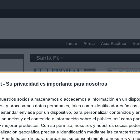
Inicio
África
Asia-Pacífico
Eur
Santa Fe
t -
Su privacidad es importante para nosotros
nuestros socios almacenamos o accedemos a información en un disposi
s, y procesamos datos personales, tales como identificadores únicos 
 estándar enviada por un dispositivo, para personalizar contenidos y a
 anuncios y del contenido e información sobre el público, así como pa
 y mejorar productos. Con su permiso, nosotros y nuestros socios podem
alización geográfica precisa e identificación mediante las característic
s. Puede hacer clic para otorgarnos su consentimiento a nosotros y a n