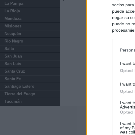
La Pampa
socios para
La Rioja
puede acced
negar su co
Mendoza
puede no re
Misiones
procesamien
Neuquén
preferencia
Rio Negro
política de 
Salta
Persona
San Juan
I want t
San Luis
Opted 
Santa Cruz
Santa Fe
I want t
Santiago Estero
Opted 
Tierra del Fuego
Tucumán
I want 
Advertis
Opted 
Últimas notic
I want t
of my P
El consejero al
was col
que Madrid no ti