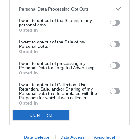
más detallada y cambiar sus preferencias antes de otorgar o
Personal Data Processing Opt Outs
negar su consentimiento. Tenga en cuenta que algún
procesamiento de sus datos personales puede no requerir
I want to opt-out of the Sharing of my
de su consentimiento, pero usted tiene el derecho de
personal data.
rechazar tal procesamiento. Sus preferencias se aplicarán
Opted In
solo a este sitio web. Puede cambiar sus preferencias en
I want to opt-out of the Sale of my
cualquier momento entrando de nuevo en este sitio web o
Personal Data.
visitando nuestra política de privacidad.
Opted In
I want to opt-out of processing my
Personal Data for Targeted Advertising.
Opted In
I want to opt-out of Collection, Use,
Retention, Sale, and/or Sharing of my
Personal Data that Is Unrelated with the
Purposes for which it was collected.
Opted In
CONFIRM
Data Deletion
Data Access
Aviso legal