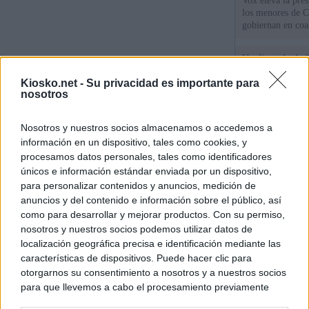
Vox eleva la pres
los menores de C
gobiernan en coa
Un diputado de 
ante la Fiscalía 
Kiosko.net -
Su privacidad es importante para
los inmigrantes”
nosotros
El Gobierno rech
Nosotros y nuestros socios almacenamos o accedemos a
ministros acudan 
de Ceuta
información en un dispositivo, tales como cookies, y
procesamos datos personales, tales como identificadores
únicos e información estándar enviada por un dispositivo,
para personalizar contenidos y anuncios, medición de
© Kiosko.net
Aviso Legal
Privacidad y Cookies
anuncios y del contenido e información sobre el público, así
como para desarrollar y mejorar productos. Con su permiso,
nosotros y nuestros socios podemos utilizar datos de
localización geográfica precisa e identificación mediante las
características de dispositivos. Puede hacer clic para
otorgarnos su consentimiento a nosotros y a nuestros socios
para que llevemos a cabo el procesamiento previamente
descrito. De forma alternativa, puede acceder a información