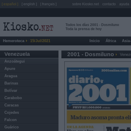
[ español ]
[ english ]
[ français ]
sobre Kiosko.net
contacto
ayuda
Todos los días 2001 - Dosmiluno
Toda la prensa de hoy
Hemeroteca
15/Jul/2021
Inicio
África
Asia
Venezuela
2001 - Dosmiluno
Venez
Anzoátegui
Apure
Aragua
Barinas
Bolívar
Carabobo
Caracas
Cojedes
Falcon
Guárico