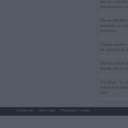
que los controles
son aleatorios y 
Más de 800.000 t
residentes en Can
fronterizo
España impone co
de Italia tras el
Qué hay detrás d
España por la cri
Sira Rego: "Es i
personas se muev
algo"
© Kiosko.net
Aviso Legal
Privacidad y Cookies