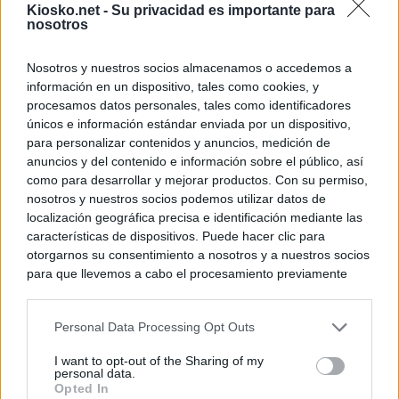
Kiosko.net -
Su privacidad es importante para
nosotros
Nosotros y nuestros socios almacenamos o accedemos a
información en un dispositivo, tales como cookies, y
procesamos datos personales, tales como identificadores
únicos e información estándar enviada por un dispositivo,
para personalizar contenidos y anuncios, medición de
anuncios y del contenido e información sobre el público, así
como para desarrollar y mejorar productos. Con su permiso,
nosotros y nuestros socios podemos utilizar datos de
localización geográfica precisa e identificación mediante las
características de dispositivos. Puede hacer clic para
otorgarnos su consentimiento a nosotros y a nuestros socios
para que llevemos a cabo el procesamiento previamente
descrito. De forma alternativa, puede acceder a información
más detallada y cambiar sus preferencias antes de otorgar o
Personal Data Processing Opt Outs
negar su consentimiento. Tenga en cuenta que algún
procesamiento de sus datos personales puede no requerir
I want to opt-out of the Sharing of my
de su consentimiento, pero usted tiene el derecho de
personal data.
rechazar tal procesamiento. Sus preferencias se aplicarán
Opted In