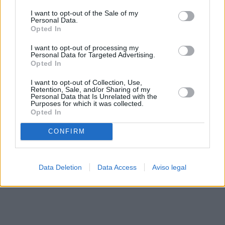
solo a este sitio web. Puede cambiar sus preferencias en
I want to opt-out of the Sale of my
cualquier momento entrando de nuevo en este sitio web o
Personal Data.
visitando nuestra política de privacidad.
Opted In
I want to opt-out of processing my
Personal Data for Targeted Advertising.
Opted In
I want to opt-out of Collection, Use,
Retention, Sale, and/or Sharing of my
Personal Data that Is Unrelated with the
Purposes for which it was collected.
Opted In
CONFIRM
Data Deletion
Data Access
Aviso legal