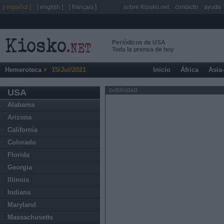
[ español ]
[ english ]
[ français ]
sobre Kiosko.net
contacto
ayuda
Periódicos de USA
Toda la prensa de hoy
Hemeroteca
15/Jul/2021
Inicio
África
Asia
publicidad
USA
Alabama
Arizona
California
Colorado
Florida
Georgia
Illinois
Indiana
Maryland
Massachusetts