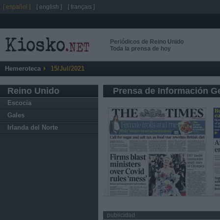
[ español ]
[ english ]
[ français ]
Periódicos de Reino Unido
Toda la prensa de hoy
Hemeroteca
15/Jul/2021
Reino Unido
Prensa de Información G
Escocia
Gales
Irlanda del Norte
publicidad