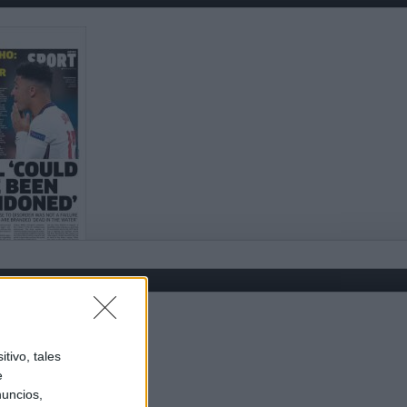
tivo, tales
e
nuncios,