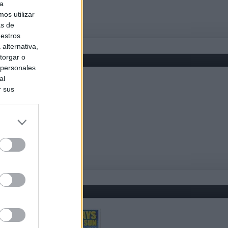
ra
os utilizar
as de
uestros
alternativa,
torgar o
 personales
al
r sus
do nuestra