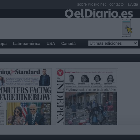
sobre Kiosko.net
contacto
ayuda
opa
Latinoamérica
USA
Canadá