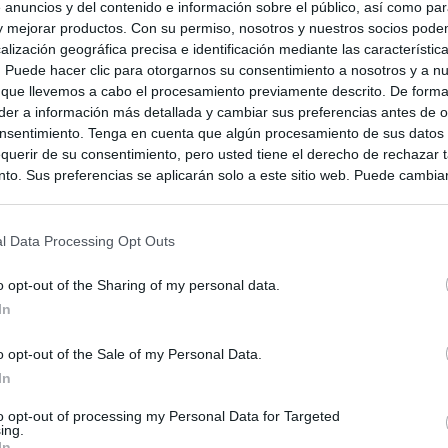
 anuncios y del contenido e información sobre el público, así como pa
 y mejorar productos. Con su permiso, nosotros y nuestros socios podem
alización geográfica precisa e identificación mediante las característic
s. Puede hacer clic para otorgarnos su consentimiento a nosotros y a n
 que llevemos a cabo el procesamiento previamente descrito. De forma 
er a información más detallada y cambiar sus preferencias antes de o
nsentimiento. Tenga en cuenta que algún procesamiento de sus datos
querir de su consentimiento, pero usted tiene el derecho de rechazar t
to. Sus preferencias se aplicarán solo a este sitio web. Puede cambia
s en cualquier momento entrando de nuevo en este sitio web o visitan
privacidad.
l Data Processing Opt Outs
o opt-out of the Sharing of my personal data.
In
o opt-out of the Sale of my Personal Data.
In
to opt-out of processing my Personal Data for Targeted
ing.
In