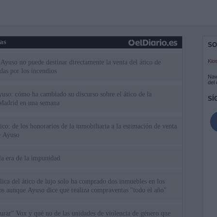
ias
SO
Kio
Ayuso no puede destinar directamente la venta del ático de
as por los incendios
Nav
del
uso: cómo ha cambiado su discurso sobre el ático de la
SÍ
Madrid en una semana
tico: de los honorarios de la inmobiliaria a la estimación de venta
e Ayuso
la era de la impunidad
ica del ático de lujo solo ha comprado dos inmuebles en los
ios aunque Ayuso dice que realiza compraventas "todo el año"
rar" Vox y qué no de las unidades de violencia de género que