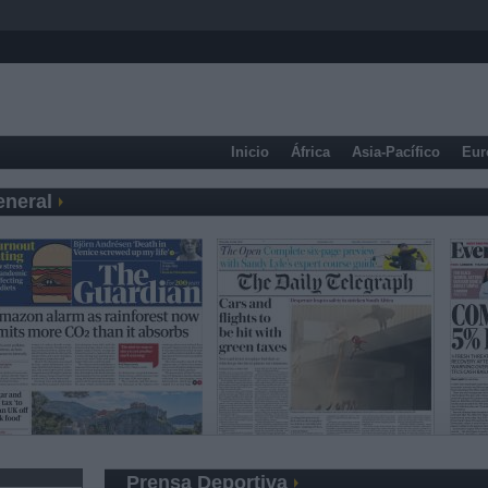
Inicio
África
Asia-Pacífico
Eur
eneral
Prensa Deportiva