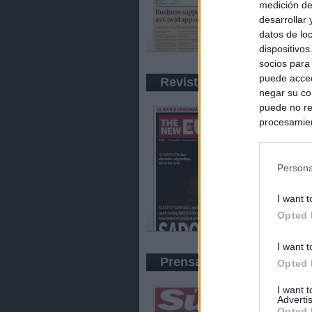
medición de
desarrollar
datos de loc
dispositivo
socios para
puede acced
Revistas
negar su co
puede no re
procesamien
preferencia
política de 
Persona
I want t
Opted 
I want t
Prensa Amarilla
Opted 
I want 
Advertis
Opted 