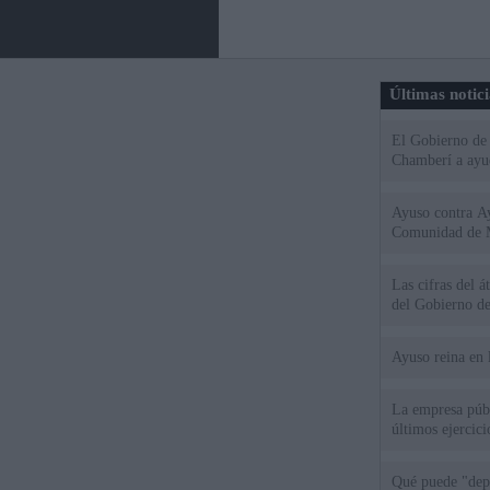
Últimas notic
El Gobierno de 
Chamberí a ayud
Ayuso contra Ay
Comunidad de 
Las cifras del á
del Gobierno d
Ayuso reina en 
La empresa públ
últimos ejercic
Qué puede "depu