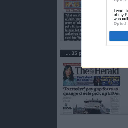
I want t
of my P
was col
Opted 
... 35 periódicos de Rein