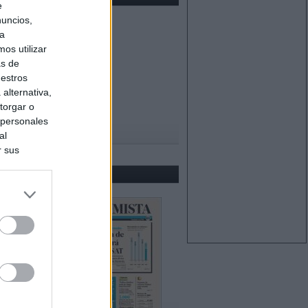
e
nuncios,
ra
os utilizar
as de
uestros
alternativa,
torgar o
 personales
al
r sus
do nuestra