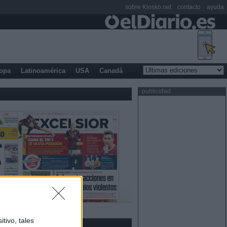
sobre Kiosko.net
contacto
ayuda
opa
Latinoamérica
USA
Canadá
publicidad
tivo, tales