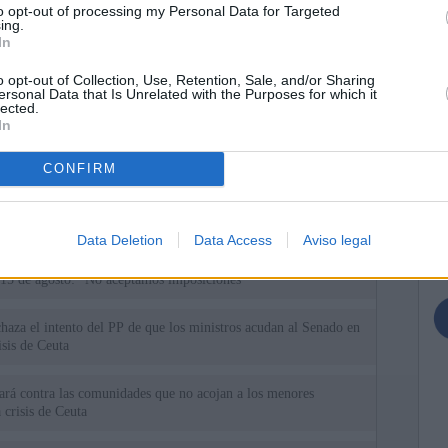
to opt-out of processing my Personal Data for Targeted
ing.
In
o opt-out of Collection, Use, Retention, Sale, and/or Sharing
ersonal Data that Is Unrelated with the Purposes for which it
lected.
In
ias
SO
CONFIRM
Kio
n ultimátum a Italia: o levanta los controles a viajeros de
ará "medidas proporcionales"
Nav
del
Data Deletion
Data Access
Aviso legal
el ultimátum del Gobierno y mantiene los controles a viajeros de
SÍ
 15 de agosto: "No aceptamos imposiciones"
haza el intento del PP de que los ministros acudan al Senado en
isis de Ceuta
uará contra las comunidades que no acojan a los menores
 crisis de Ceuta