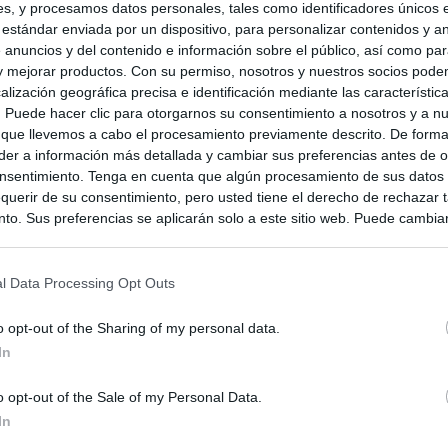
s, y procesamos datos personales, tales como identificadores únicos 
 estándar enviada por un dispositivo, para personalizar contenidos y a
 anuncios y del contenido e información sobre el público, así como pa
 y mejorar productos. Con su permiso, nosotros y nuestros socios podem
alización geográfica precisa e identificación mediante las característic
s. Puede hacer clic para otorgarnos su consentimiento a nosotros y a n
 que llevemos a cabo el procesamiento previamente descrito. De forma 
er a información más detallada y cambiar sus preferencias antes de o
nsentimiento. Tenga en cuenta que algún procesamiento de sus datos
querir de su consentimiento, pero usted tiene el derecho de rechazar t
to. Sus preferencias se aplicarán solo a este sitio web. Puede cambia
s en cualquier momento entrando de nuevo en este sitio web o visitan
privacidad.
l Data Processing Opt Outs
o opt-out of the Sharing of my personal data.
In
o opt-out of the Sale of my Personal Data.
In