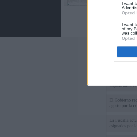
I want 
Advertis
Opted 
I want t
of my P
was col
Opted 
Últimas notic
El Gobierno da u
España o adopt
Italia rechaza 
España hasta el
El Gobierno rec
agosto por la cr
La Fiscalía act
asignados por la