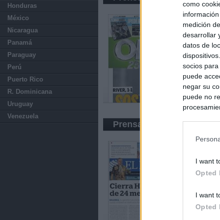
como cookie
Honduras
información
México
medición de
Nicaragua
desarrollar
Panamá
datos de loc
Paraguay
dispositivo
socios para
Perú
puede acced
Puerto Rico
negar su co
R. Dominicana
puede no re
Uruguay
procesamien
Venezuela
preferencia
Prensa Económica
política de 
Persona
I want t
Opted 
I want t
Opted 