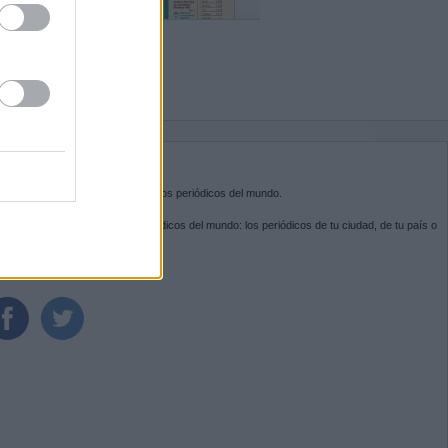
BRE KIOSKO.NET
sko.net
es la puerta de entrada a los periódicos del mundo.
ega por las portadas de los periódicos del mundo: los periódicos de tu ciudad, de tu país o
 otro extremo del mundo.
GUENOS