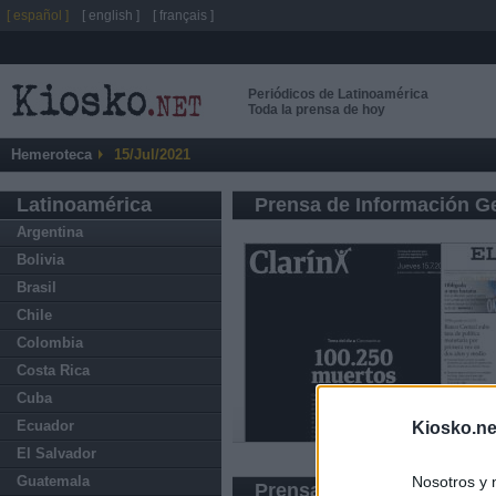
[ español ]
[ english ]
[ français ]
Periódicos de Latinoamérica
Toda la prensa de hoy
Hemeroteca
15/Jul/2021
Latinoamérica
Prensa de Información G
Argentina
Bolivia
Brasil
Chile
Colombia
Costa Rica
Cuba
Ecuador
Kiosko.ne
El Salvador
Nosotros y 
Guatemala
Prensa Deportiva