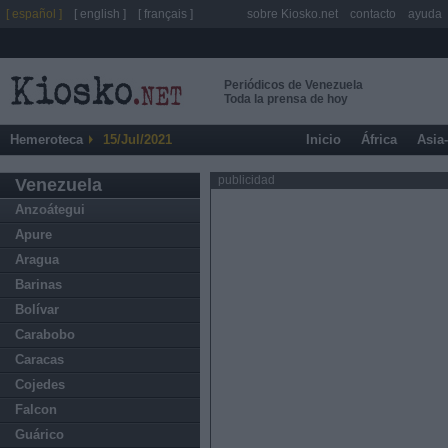
[ español ]
[ english ]
[ français ]
sobre Kiosko.net
contacto
ayuda
Periódicos de Venezuela
Toda la prensa de hoy
Hemeroteca
15/Jul/2021
Inicio
África
Asia
publicidad
Venezuela
Anzoátegui
Apure
Aragua
Barinas
Bolívar
Carabobo
Caracas
Cojedes
Falcon
Guárico