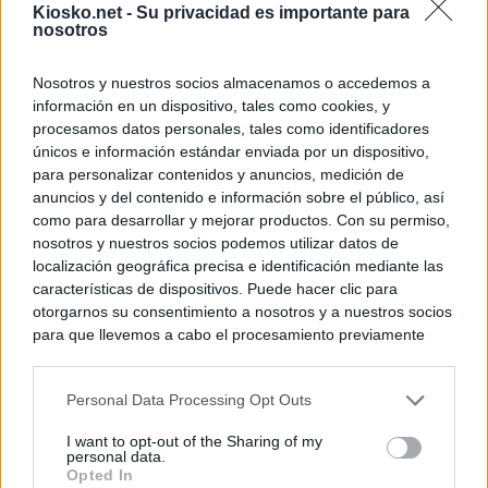
Kiosko.net -
Su privacidad es importante para
nosotros
Nosotros y nuestros socios almacenamos o accedemos a
información en un dispositivo, tales como cookies, y
procesamos datos personales, tales como identificadores
únicos e información estándar enviada por un dispositivo,
para personalizar contenidos y anuncios, medición de
anuncios y del contenido e información sobre el público, así
como para desarrollar y mejorar productos. Con su permiso,
nosotros y nuestros socios podemos utilizar datos de
localización geográfica precisa e identificación mediante las
características de dispositivos. Puede hacer clic para
otorgarnos su consentimiento a nosotros y a nuestros socios
para que llevemos a cabo el procesamiento previamente
descrito. De forma alternativa, puede acceder a información
más detallada y cambiar sus preferencias antes de otorgar o
Personal Data Processing Opt Outs
negar su consentimiento. Tenga en cuenta que algún
procesamiento de sus datos personales puede no requerir
I want to opt-out of the Sharing of my
de su consentimiento, pero usted tiene el derecho de
personal data.
rechazar tal procesamiento. Sus preferencias se aplicarán
Opted In