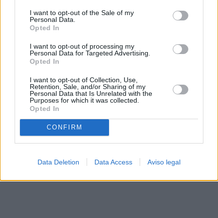
solo a este sitio web. Puede cambiar sus preferencias en
I want to opt-out of the Sale of my
cualquier momento entrando de nuevo en este sitio web o
Personal Data.
visitando nuestra política de privacidad.
Opted In
I want to opt-out of processing my
Personal Data for Targeted Advertising.
Opted In
I want to opt-out of Collection, Use,
Retention, Sale, and/or Sharing of my
Personal Data that Is Unrelated with the
Purposes for which it was collected.
Opted In
CONFIRM
Data Deletion
Data Access
Aviso legal