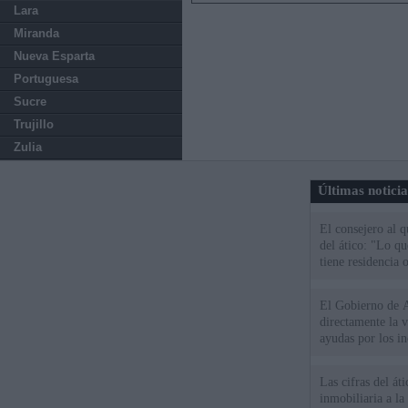
Lara
Miranda
Nueva Esparta
Portuguesa
Sucre
Trujillo
Zulia
Últimas notici
El consejero al 
del ático: "Lo q
tiene residencia o
El Gobierno de A
directamente la 
ayudas por los i
Las cifras del át
inmobiliaria a l