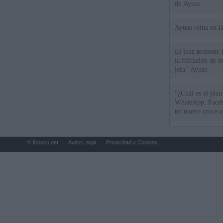
de Ayuso
Ayuso reina en l
El juez propone j
la filtración de i
jefa" Ayuso
"¿Cuál es el plan
WhatsApp, Faceb
un nuevo cruce a
15 de agosto
© Kiosko.net
Aviso Legal
Privacidad y Cookies