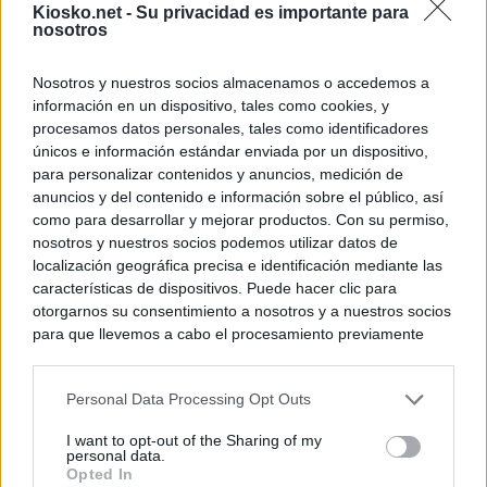
Kiosko.net -
Su privacidad es importante para
nosotros
Nosotros y nuestros socios almacenamos o accedemos a
información en un dispositivo, tales como cookies, y
procesamos datos personales, tales como identificadores
únicos e información estándar enviada por un dispositivo,
para personalizar contenidos y anuncios, medición de
anuncios y del contenido e información sobre el público, así
como para desarrollar y mejorar productos. Con su permiso,
nosotros y nuestros socios podemos utilizar datos de
localización geográfica precisa e identificación mediante las
características de dispositivos. Puede hacer clic para
otorgarnos su consentimiento a nosotros y a nuestros socios
para que llevemos a cabo el procesamiento previamente
descrito. De forma alternativa, puede acceder a información
más detallada y cambiar sus preferencias antes de otorgar o
Personal Data Processing Opt Outs
negar su consentimiento. Tenga en cuenta que algún
procesamiento de sus datos personales puede no requerir
I want to opt-out of the Sharing of my
de su consentimiento, pero usted tiene el derecho de
personal data.
rechazar tal procesamiento. Sus preferencias se aplicarán
Opted In