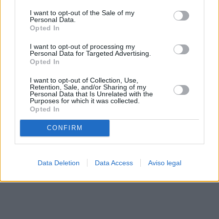
solo a este sitio web. Puede cambiar sus preferencias en
I want to opt-out of the Sale of my
cualquier momento entrando de nuevo en este sitio web o
Personal Data.
visitando nuestra política de privacidad.
Opted In
I want to opt-out of processing my
Personal Data for Targeted Advertising.
Opted In
I want to opt-out of Collection, Use,
Retention, Sale, and/or Sharing of my
Personal Data that Is Unrelated with the
Purposes for which it was collected.
Opted In
CONFIRM
Data Deletion
Data Access
Aviso legal