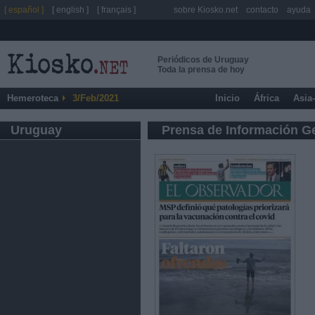
[ español ]
[ english ]
[ français ]
sobre Kiosko.net
contacto
ayuda
Periódicos de Uruguay
Toda la prensa de hoy
Hemeroteca
3/Feb/2021
Inicio
África
Asia
Uruguay
Prensa de Información G