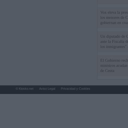
Vox eleva la pres
los menores de C
gobiernan en coa
Un diputado de 
ante la Fiscalía 
los inmigrantes”
El Gobierno rech
ministros acudan 
de Ceuta
© Kiosko.net
Aviso Legal
Privacidad y Cookies