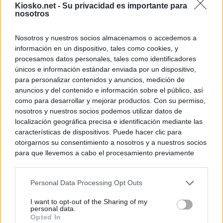
Kiosko.net -
Su privacidad es importante para
nosotros
Nosotros y nuestros socios almacenamos o accedemos a
información en un dispositivo, tales como cookies, y
procesamos datos personales, tales como identificadores
únicos e información estándar enviada por un dispositivo,
para personalizar contenidos y anuncios, medición de
anuncios y del contenido e información sobre el público, así
como para desarrollar y mejorar productos. Con su permiso,
nosotros y nuestros socios podemos utilizar datos de
localización geográfica precisa e identificación mediante las
características de dispositivos. Puede hacer clic para
otorgarnos su consentimiento a nosotros y a nuestros socios
para que llevemos a cabo el procesamiento previamente
descrito. De forma alternativa, puede acceder a información
más detallada y cambiar sus preferencias antes de otorgar o
Personal Data Processing Opt Outs
negar su consentimiento. Tenga en cuenta que algún
procesamiento de sus datos personales puede no requerir
I want to opt-out of the Sharing of my
de su consentimiento, pero usted tiene el derecho de
personal data.
rechazar tal procesamiento. Sus preferencias se aplicarán
Opted In