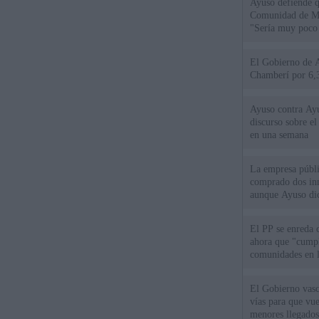
Ayuso defiende q
Comunidad de Mad
"Sería muy poco 
El Gobierno de A
Chamberí por 6,3
Ayuso contra Ay
discurso sobre e
en una semana
La empresa públic
comprado dos inm
aunque Ayuso dic
el año"
El PP se enreda 
ahora que "cumpl
comunidades en l
oponen
El Gobierno vasc
vías para que vue
menores llegados