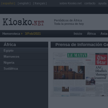
[ español ]
[ english ]
[ français ]
sobre Kiosko.net
contacto
ayuda
Periódicos de África
Toda la prensa de hoy
Hemeroteca
3/Feb/2021
Inicio
África
Asia
África
Prensa de Información G
Egipto
Marruecos
Nigeria
Sudáfrica