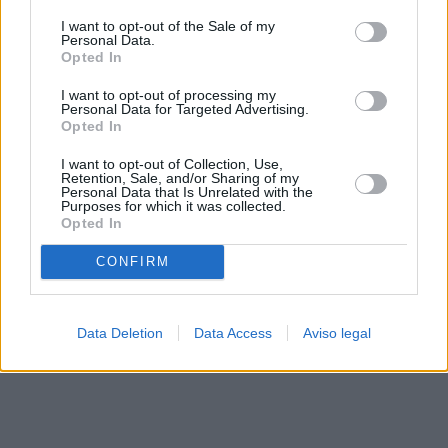
solo a este sitio web. Puede cambiar sus preferencias en
I want to opt-out of the Sale of my
cualquier momento entrando de nuevo en este sitio web o
Personal Data.
visitando nuestra política de privacidad.
Opted In
I want to opt-out of processing my
Personal Data for Targeted Advertising.
Opted In
I want to opt-out of Collection, Use,
Retention, Sale, and/or Sharing of my
Personal Data that Is Unrelated with the
Purposes for which it was collected.
Opted In
CONFIRM
Data Deletion
Data Access
Aviso legal