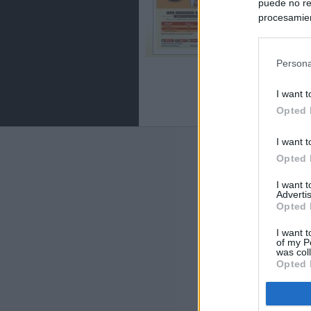
puede no re
procesamien
preferencia
política de 
Persona
I want t
Opted 
I want t
Últimas notic
Opted 
España impone co
I want 
Meloni a quitar
Advertis
Opted 
Italia rechaza 
I want t
España hasta el
of my P
was col
Opted 
La Fiscalía act
asignados por la