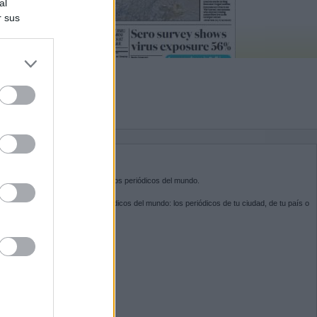
al
r sus
do nuestra
BRE KIOSKO.NET
sko.net
es la puerta de entrada a los periódicos del mundo.
ega por las portadas de los periódicos del mundo: los periódicos de tu ciudad, de tu país o
 otro extremo del mundo.
GUENOS