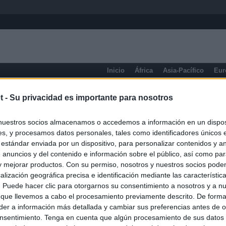
Inicio
África
Asia-Pacífico
Eur
eneral
t -
Su privacidad es importante para nosotros
nuestros socios almacenamos o accedemos a información en un disposi
s, y procesamos datos personales, tales como identificadores únicos 
 estándar enviada por un dispositivo, para personalizar contenidos y a
 anuncios y del contenido e información sobre el público, así como pa
 y mejorar productos. Con su permiso, nosotros y nuestros socios podem
alización geográfica precisa e identificación mediante las característic
s. Puede hacer clic para otorgarnos su consentimiento a nosotros y a n
 que llevemos a cabo el procesamiento previamente descrito. De forma 
er a información más detallada y cambiar sus preferencias antes de o
nsentimiento. Tenga en cuenta que algún procesamiento de sus datos