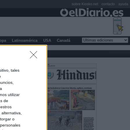
sobre Kiosko.net
contacto
ayuda
opa
Latinoamérica
USA
Canadá
tivo, tales
e
nuncios,
ra
os utilizar
as de
uestros
alternativa,
torgar o
 personales