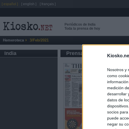
[ español ]
[ english ]
[ français ]
Periódicos de India
Toda la prensa de hoy
Hemeroteca
3/Feb/2021
India
Prensa de Información G
Kiosko.ne
Nosotros y 
como cookie
información
medición de
desarrollar
datos de loc
dispositivo
socios para
puede acced
negar su co