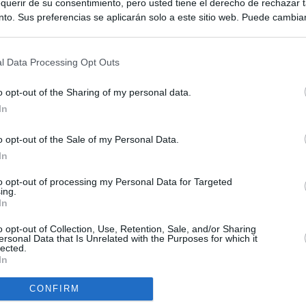
querir de su consentimiento, pero usted tiene el derecho de rechazar t
to. Sus preferencias se aplicarán solo a este sitio web. Puede cambia
s en cualquier momento entrando de nuevo en este sitio web o visitan
privacidad.
l Data Processing Opt Outs
o opt-out of the Sharing of my personal data.
In
o opt-out of the Sale of my Personal Data.
ias
SO
In
Kio
ntroles a los viajeros procedentes de Italia tras el rechazo de
to opt-out of processing my Personal Data for Targeted
los
ing.
Nav
In
del
el ultimátum del Gobierno y mantiene los controles a viajeros de
SÍ
o opt-out of Collection, Use, Retention, Sale, and/or Sharing
 15 de agosto: "No aceptamos imposiciones"
ersonal Data that Is Unrelated with the Purposes for which it
lected.
In
uará contra las comunidades que no acojan a los menores
 crisis de Ceuta
CONFIRM