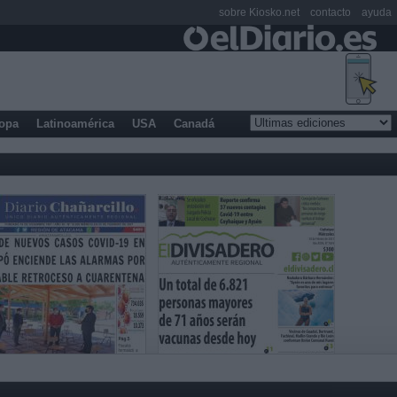
sobre Kiosko.net
contacto
ayuda
opa
Latinoamérica
USA
Canadá