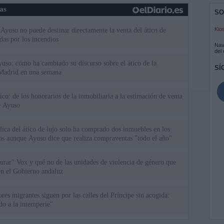
ias
SO
Kio
Ayuso no puede destinar directamente la venta del ático de
as por los incendios
Nav
del
uso: cómo ha cambiado su discurso sobre el ático de la
SÍ
Madrid en una semana
tico: de los honorarios de la inmobiliaria a la estimación de venta
e Ayuso
ica del ático de lujo solo ha comprado dos inmuebles en los
ios aunque Ayuso dice que realiza compraventas "todo el año"
rar" Vox y qué no de las unidades de violencia de género que
en el Gobierno andaluz
res migrantes siguen por las calles del Príncipe sin acogida:
o a la intemperie"