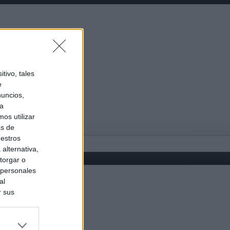
tivo, tales
e
nuncios,
ra
os utilizar
as de
uestros
alternativa,
torgar o
 personales
al
r sus
do nuestra