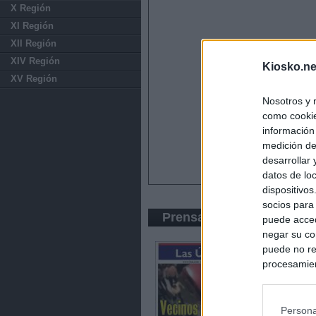
X Región
XI Región
XII Región
XIV Región
Kiosko.ne
XV Región
Nosotros y 
como cookie
información
medición de
desarrollar
datos de loc
dispositivo
socios para
Prensa Popular
puede acced
negar su co
puede no re
procesamien
preferencia
política de 
Persona