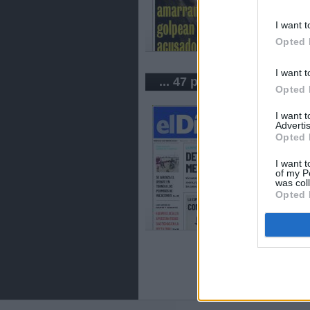
I want t
Opted 
I want t
... 47 periódicos de Chile
Opted 
I want 
Advertis
Opted 
I want t
of my P
was col
Opted 