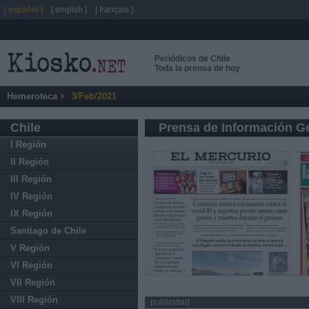
[ español ]
[ english ]
[ français ]
Periódicos de Chile
Toda la prensa de hoy
Hemeroteca
3/Feb/2021
Chile
Prensa de Información G
I Región
II Región
III Región
IV Región
IX Región
Santiago de Chile
V Región
VI Región
VII Región
VIII Región
publicidad