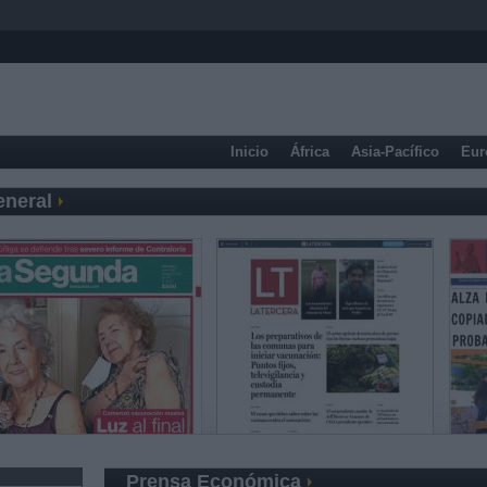
Inicio
África
Asia-Pacífico
Eur
eneral
Prensa Económica